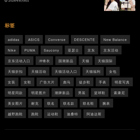
2026年8月8日
标签
adidas
ASICS
Converse
DESCENTE
New Balance
Nike
PUMA
Saucony
亚瑟士
京东
京东活动
京东活动入口
冲锋衣
国潮新品
天猫
天猫国际
天猫折扣
天猫活动
天猫活动入口
天猫福利
女包
女装
女鞋
广告大片
彪马
徒步鞋
手表
明星写真
明星同款
明星图片
潮牌新品
男装
篮球鞋
索康尼
美女图片
耐克
联名
联名款
联名鞋
腕表
越野跑鞋
跑鞋
运动鞋
迪桑特
阿迪达斯