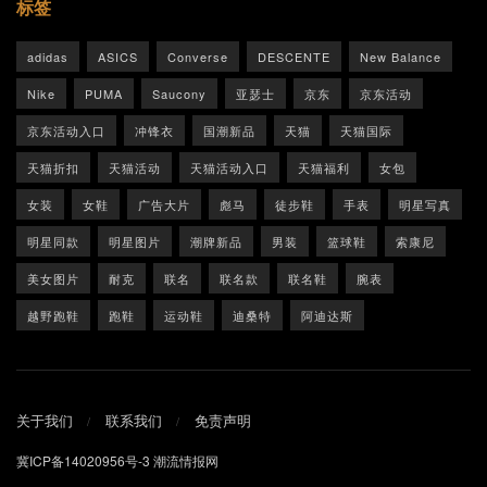
标签
adidas
ASICS
Converse
DESCENTE
New Balance
Nike
PUMA
Saucony
亚瑟士
京东
京东活动
京东活动入口
冲锋衣
国潮新品
天猫
天猫国际
天猫折扣
天猫活动
天猫活动入口
天猫福利
女包
女装
女鞋
广告大片
彪马
徒步鞋
手表
明星写真
明星同款
明星图片
潮牌新品
男装
篮球鞋
索康尼
美女图片
耐克
联名
联名款
联名鞋
腕表
越野跑鞋
跑鞋
运动鞋
迪桑特
阿迪达斯
关于我们
联系我们
免责声明
冀ICP备14020956号-3
潮流情报网