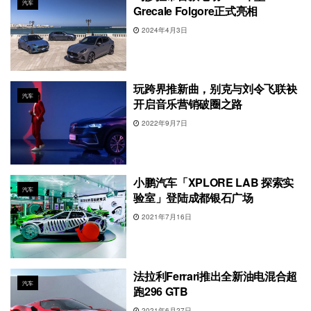
汽车
Grecale Folgore正式亮相
2024年4月3日
玩跨界推新曲，别克与刘令飞联袂
汽车
开启音乐营销破圈之路
2022年9月7日
小鹏汽车「XPLORE LAB 探索实
汽车
验室」登陆成都银石广场
2021年7月16日
法拉利Ferrari推出全新油电混合超
汽车
跑296 GTB
2021年6月27日