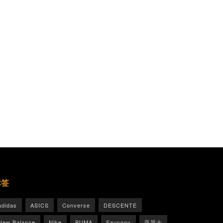
标签
adidas
ASICS
Converse
DESCENTE
New Balance
Nike
PUMA
Saucony
亚瑟士