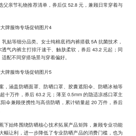
入选父亲节礼物推荐清单，券后仅 52.8 元，兼顾日常穿着与
乳贴等细分品类。女士纯棉底裆内裤搭载 5A 抗菌技术，
莫代尔透气内裤主打排汗速干、触肤柔软，券后 43.2 元起；同
，适配不同穿搭场景与穿着偏好。
案，涵盖防晒面罩、防晒口罩、胶囊遮阳伞、防晒冰袖等
十万件，券后 63.2 元；薄至 0.5mm 的隐适凉感口罩主
囊遮阳伞兼顾便携性与高倍防晒，累计销量超 20 万件，券后
。
蕉下始终围绕防晒核心技术拓展产品矩阵，兼顾专业功能
大幅让利，进一步降低了专业防晒产品的消费门槛，也为