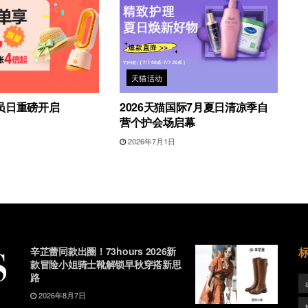
天猫活动
员日重磅开启
2026天猫国际7月夏日清凉季自
营个护会场启幕
2026年7月1日
辛芷蕾同款出圈！73hours 2026新
款冒险小姐骑士靴解锁早秋穿搭新思
路
2026年8月7日