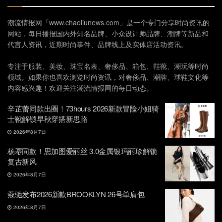
潮流情报网「www.chaoliunews.com」是一个专门分享时尚资讯的
网站，每日播报国内外知名品牌、小众设计师品牌、潮牌等新品和
代言人资讯，近期时尚事件、品牌线上及实体店活动资讯。
专注于服装、美妆、珠宝名表、奢侈品、箱包、鞋靴、潮玩等时尚
领域。如果你也喜欢浏览时尚资讯，对奢侈品、潮牌、球鞋文化等
内容感兴趣！欢迎关注潮流情报网的每日动态。
辛芷蕾同款出圈！73hours 2026新款冒险小姐骑
士靴解锁早秋穿搭新思路
2026年8月7日
杨幂同款！思加图爱丽丝 3.0金属银玛丽珍解锁
复古新风
2026年8月7日
蔻驰发布2026新款BROOKLYN 26号单肩包
2026年8月7日