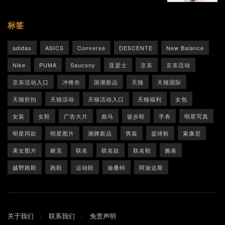
标签
adidas
ASICS
Converse
DESCENTE
New Balance
Nike
PUMA
Saucony
亚瑟士
京东
京东活动
京东活动入口
冲锋衣
国潮新品
天猫
天猫国际
天猫折扣
天猫活动
天猫活动入口
天猫福利
女包
女装
女鞋
广告大片
彪马
徒步鞋
手表
明星写真
明星同款
明星图片
潮牌新品
男装
篮球鞋
索康尼
美女图片
耐克
联名
联名款
联名鞋
腕表
越野跑鞋
跑鞋
运动鞋
迪桑特
阿迪达斯
关于我们
联系我们
免责声明