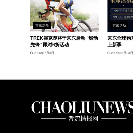
京东活动
京东活动
TREK崔克即将于京东启动 “燃动
京东全球购开
先锋” 限时6折活动
上新季
2026年7月3日
2026年6月23