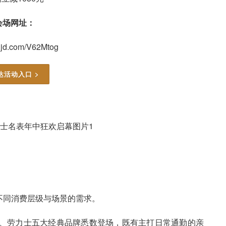
会场网址：
u.jd.com/V62Mtog
达活动入口 >
不同消费层级与场景的需求。
万国、劳力士五大经典品牌悉数登场，既有主打日常通勤的亲