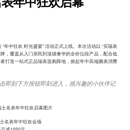
士名表年中狂欢启幕
 “年中狂欢 时光盛宴” 活动正式上线。本次活动以 “买瑞表
品牌，覆盖从入门亲民到顶级奢华的全价位段产品，配合低
费者打造一站式正品瑞表选购阵地，掀起年中高端腕表消费
击即刻下方按钮即刻进入，感兴趣的小伙伴记
东瑞士名表年中狂欢会场
立减1050元