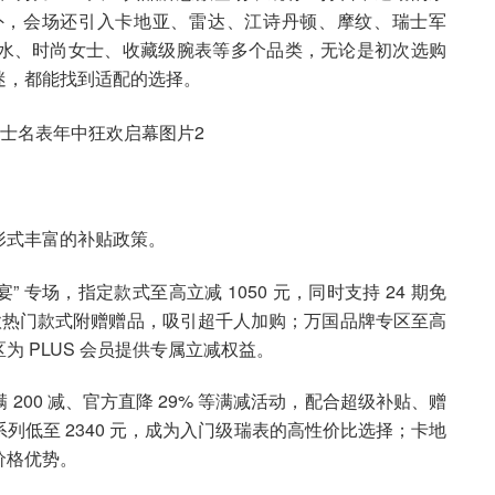
外，会场还引入卡地亚、雷达、江诗丹顿、摩纹、瑞士军
水、时尚女士、收藏级腕表等多个品类，无论是初次选购
迷，都能找到适配的选择。
形式丰富的补贴政策。
 专场，指定款式至高立减 1050 元，同时支持 24 期免
多款热门款式附赠赠品，吸引超千人加购；万国品牌专区至高
 PLUS 会员提供专属立减权益。
满 200 减、官方直降 29% 等满减活动，配合超级补贴、赠
低至 2340 元，成为入门级瑞表的高性价比选择；卡地
价格优势。