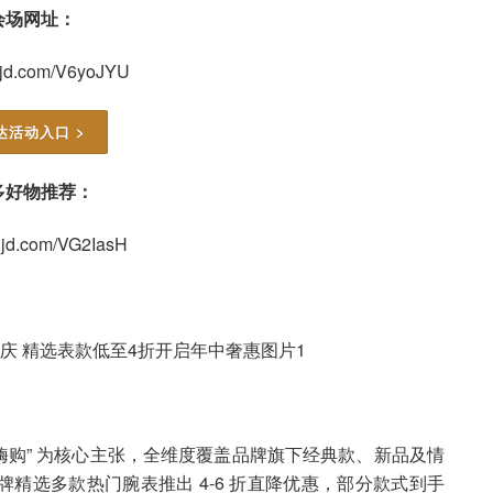
会场网址：
u.jd.com/V6yoJYU
达活动入口 >
多好物推荐：
u.jd.com/VG2IasH
 范肆嗨购” 为核心主张，全维度覆盖品牌旗下经典款、新品及情
精选多款热门腕表推出 4-6 折直降优惠，部分款式到手