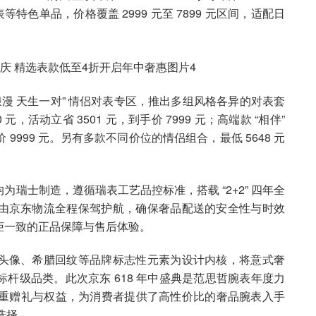
女表等特色单品，价格覆盖 2999 元至 7899 元区间，适配日
漫 天生一对” 情侣对表专区，推出多组风格各异的对表套
 元，活动立省 3501 元，到手价 7999 元；高端款 “相伴”
手价 9999 元。另有多款不同价位的情侣组合，最低 5648 元
瑞士制造，遵循瑞表工艺品控标准，搭载 “2+2” 四年全
由京东物流全程保驾护航，确保奢品配送的安全性与时效
柜一致的正品保障与售后体验。
头像、希腊回纹等品牌标志性元素为设计内核，将意式奢
杆级品类。此次京东 618 年中盛典是范思哲腕表年度力
多重赠礼与权益，为消费者提供了高性价比的奢品腕表入手
选择。