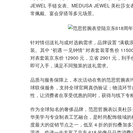
JEWEL 手链女表、MEDUSA JEWEL 美杜莎
常佩戴、宴会穿搭等多元场景。
针对情侣送礼与成对选购需求，品牌设置 “满载浪
装。其中 “初遇 一见钟情” 对表套装零售价 11500
对表套装京东价 12900 元，立省 2901 元，到
即可入手，满足不同预算的送礼需求。
品质与服务保障上，本次活动在售的范思哲腕表均为
球联保服务，支持全球官网真伪验证；物流环节
性，让消费者在享受优惠的同时，获得与线下专
作为全球知名的奢侈品牌，范思哲腕表以美杜莎
华美学与专业制表工艺融合，是时尚配饰领域的标
度最大的促销节点之一，低至 4 折的折扣叠加
渠道，也进一步丰富了京东 618 的奢品品类消费