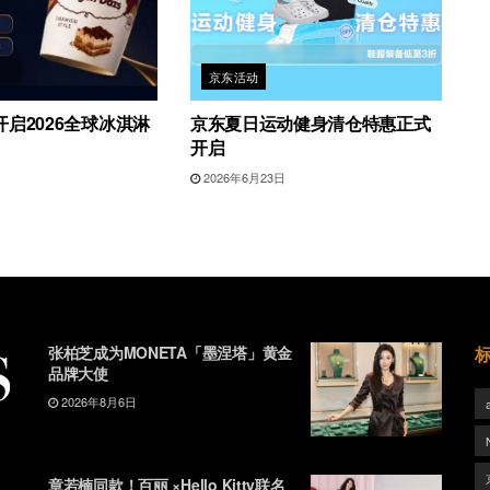
京东活动
启2026全球冰淇淋
京东夏日运动健身清仓特惠正式
开启
日
2026年6月23日
张柏芝成为MONETA「墨涅塔」黄金
品牌大使
2026年8月6日
章若楠同款！百丽 ×Hello Kitty联名