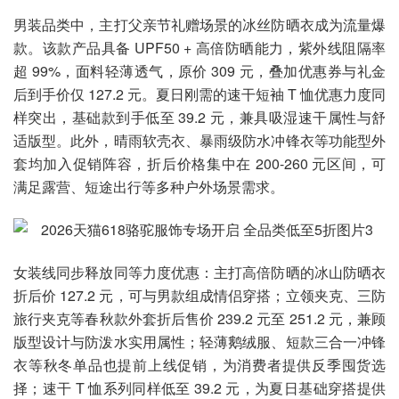
男装品类中，主打父亲节礼赠场景的冰丝防晒衣成为流量爆
款。该款产品具备 UPF50 + 高倍防晒能力，紫外线阻隔率
超 99%，面料轻薄透气，原价 309 元，叠加优惠券与礼金
后到手价仅 127.2 元。夏日刚需的速干短袖 T 恤优惠力度同
样突出，基础款到手低至 39.2 元，兼具吸湿速干属性与舒
适版型。此外，晴雨软壳衣、暴雨级防水冲锋衣等功能型外
套均加入促销阵容，折后价格集中在 200-260 元区间，可
满足露营、短途出行等多种户外场景需求。
女装线同步释放同等力度优惠：主打高倍防晒的冰山防晒衣
折后价 127.2 元，可与男款组成情侣穿搭；立领夹克、三防
旅行夹克等春秋款外套折后售价 239.2 元至 251.2 元，兼顾
版型设计与防泼水实用属性；轻薄鹅绒服、短款三合一冲锋
衣等秋冬单品也提前上线促销，为消费者提供反季囤货选
择；速干 T 恤系列同样低至 39.2 元，为夏日基础穿搭提供