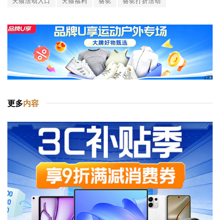
天猫活动入口
天猫福利
骆驼
骆驼打折活动
更多
内容