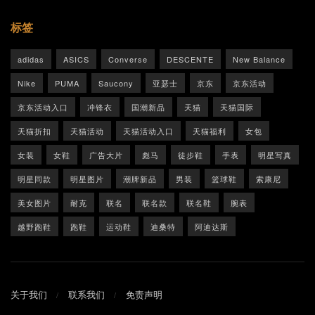
标签
adidas
ASICS
Converse
DESCENTE
New Balance
Nike
PUMA
Saucony
亚瑟士
京东
京东活动
京东活动入口
冲锋衣
国潮新品
天猫
天猫国际
天猫折扣
天猫活动
天猫活动入口
天猫福利
女包
女装
女鞋
广告大片
彪马
徒步鞋
手表
明星写真
明星同款
明星图片
潮牌新品
男装
篮球鞋
索康尼
美女图片
耐克
联名
联名款
联名鞋
腕表
越野跑鞋
跑鞋
运动鞋
迪桑特
阿迪达斯
关于我们
联系我们
免责声明