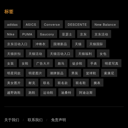
标签
adidas
ASICS
Converse
DESCENTE
New Balance
Nike
PUMA
Saucony
亚瑟士
京东
京东活动
京东活动入口
冲锋衣
国潮新品
天猫
天猫国际
天猫折扣
天猫活动
天猫活动入口
天猫福利
女包
女装
女鞋
广告大片
彪马
徒步鞋
手表
明星写真
明星同款
明星图片
潮牌新品
男装
篮球鞋
索康尼
美女图片
耐克
联名
联名款
联名鞋
腕表
越野跑鞋
跑鞋
运动鞋
迪桑特
阿迪达斯
关于我们
联系我们
免责声明