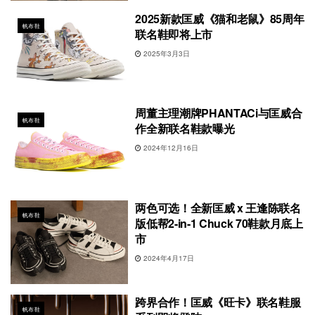
2025新款匡威《猫和老鼠》85周年
帆布鞋
联名鞋即将上市
2025年3月3日
周董主理潮牌PHANTACi与匡威合
帆布鞋
作全新联名鞋款曝光
2024年12月16日
两色可选！全新匡威 x 王逢陈联名
帆布鞋
版低帮2-in-1 Chuck 70鞋款月底上
市
2024年4月17日
跨界合作！匡威《旺卡》联名鞋服
帆布鞋