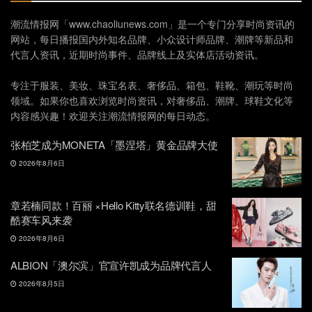
潮流情报网「www.chaoliunews.com」是一个专门分享时尚资讯的
网站，每日播报国内外知名品牌、小众设计师品牌、潮牌等新品和
代言人资讯，近期时尚事件、品牌线上及实体店活动资讯。
专注于服装、美妆、珠宝名表、奢侈品、箱包、鞋靴、潮玩等时尚
领域。如果你也喜欢浏览时尚资讯，对奢侈品、潮牌、球鞋文化等
内容感兴趣！欢迎关注潮流情报网的每日动态。
张柏芝成为MONETA「墨涅塔」黄金品牌大使
2026年8月6日
章若楠同款！百丽 ×Hello Kitty联名德训鞋，甜
酷赛车风来袭
2026年8月6日
ALBION「澳尔滨」官宣许凯成为品牌代言人
2026年8月5日