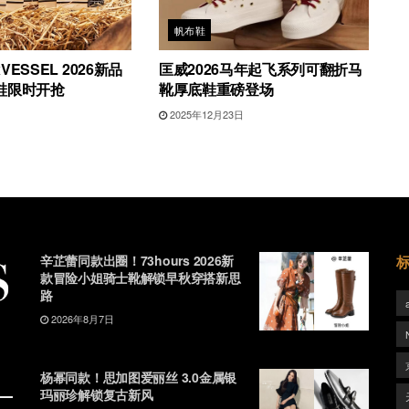
帆布鞋
ESSEL 2026新品
匡威2026马年起飞系列可翻折马
鞋限时开抢
靴厚底鞋重磅登场
2025年12月23日
辛芷蕾同款出圈！73hours 2026新
款冒险小姐骑士靴解锁早秋穿搭新思
路
2026年8月7日
杨幂同款！思加图爱丽丝 3.0金属银
玛丽珍解锁复古新风