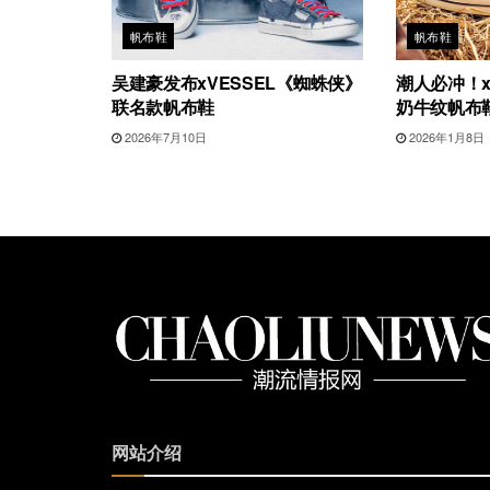
帆布鞋
帆布鞋
吴建豪发布xVESSEL《蜘蛛侠》
潮人必冲！xV
联名款帆布鞋
奶牛纹帆布
2026年7月10日
2026年1月8日
网站介绍