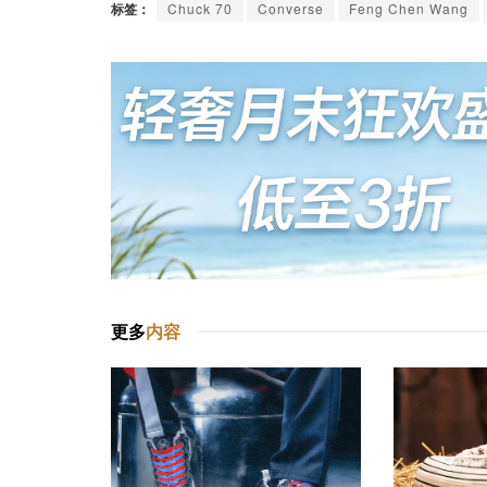
标签：
Chuck 70
Converse
Feng Chen Wang
更多
内容