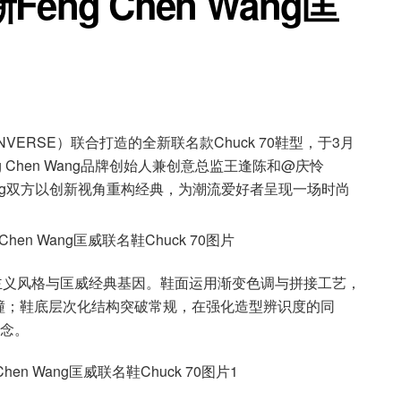
ng Chen Wang匡
ONVERSE）联合打造的全新联名款Chuck 70鞋型，于3月
。Feng Chen Wang品牌创始人兼创意总监王逢陈和@庆怜
n Wang双方以创新视角重构经典，为潮流爱好者呈现一场时尚
的解构主义风格与匡威经典基因。鞋面运用渐变色调与拼接工艺，
撞；鞋底层次化结构突破常规，在强化造型辨识度的同
理念。