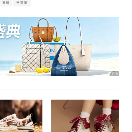
匡威
王逢陈