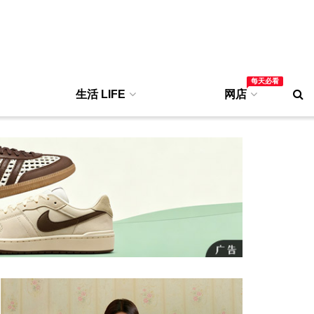
每天必看
生活 LIFE
网店