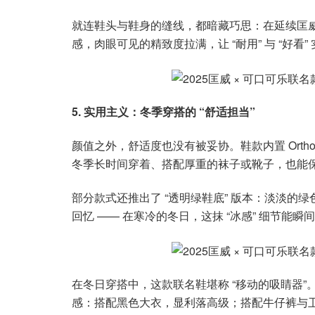
就连鞋头与鞋身的缝线，都暗藏巧思：在延续匡
感，肉眼可见的精致度拉满，让 “耐用” 与 “好看
5. 实用主义：冬季穿搭的 “舒适担当”
颜值之外，舒适度也没有被妥协。鞋款内置 Orth
冬季长时间穿着、搭配厚重的袜子或靴子，也能保持
部分款式还推出了 “透明绿鞋底” 版本：淡淡
回忆 —— 在寒冷的冬日，这抹 “冰感” 细节能
在冬日穿搭中，这款联名鞋堪称 “移动的吸睛器
感：搭配黑色大衣，显利落高级；搭配牛仔裤与卫