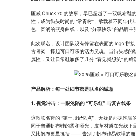
匡威 Chuck 70 的故事，早已超越了一双帆
性，成为街头时尚的 “常青树”，承载着不同年
色、圆润的瓶身曲线，以及 “分享快乐” 的品牌
此次联名，设计团队没有停留在表面的 logo 拼接
古骨架，撑起可口可乐的活力灵魂。当街头感的鞋型遇上
属性，又让日常鞋履多了几分 “看见就想笑” 的鲜
产品解析：每一处细节都是联名的诚意
1. 视觉冲击：一眼沦陷的 “可乐红” 与复古线条
这款联名鞋的 “第一眼记忆点”，无疑是那抹饱满
同于普通帆布鞋的柔和哑光，皮革材质在光线下
又比帆布更显挺括 —— 告别了帆布鞋易软塌的