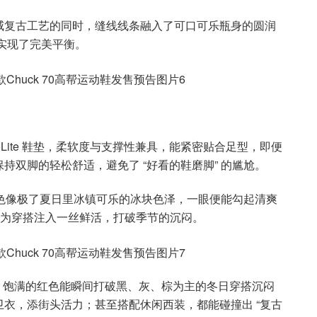
威复古工艺的同时，缝线线条融入了可口可乐瓶身的圆润
” 实现了完美平衡。
oLite 鞋垫，柔软度与支撑性兼具，能紧密贴合足型，即便
双脚的轻松舒适，避免了 “好看的鞋磨脚” 的尴尬。
的绿色像极了夏日里冰镇可乐的冰块色泽，一眼便能勾起清爽
瞬间为穿搭注入一丝鲜活，打破季节的沉闷。
”。饱满的红色能瞬间打破黑、灰、棕为主的冬日穿搭沉闷
衣，添街头活力；甚至搭配休闲西装，都能碰撞出 “复古