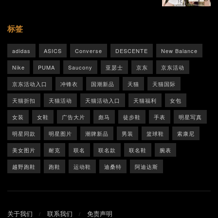
标签
adidas
ASICS
Converse
DESCENTE
New Balance
Nike
PUMA
Saucony
亚瑟士
京东
京东活动
京东活动入口
冲锋衣
国潮新品
天猫
天猫国际
天猫折扣
天猫活动
天猫活动入口
天猫福利
女包
女装
女鞋
广告大片
彪马
徒步鞋
手表
明星写真
明星同款
明星图片
潮牌新品
男装
篮球鞋
索康尼
美女图片
耐克
联名
联名款
联名鞋
腕表
越野跑鞋
跑鞋
运动鞋
迪桑特
阿迪达斯
关于我们
联系我们
免责声明