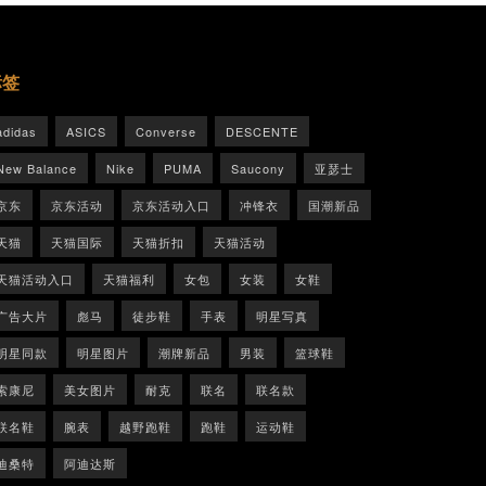
标签
adidas
ASICS
Converse
DESCENTE
New Balance
Nike
PUMA
Saucony
亚瑟士
京东
京东活动
京东活动入口
冲锋衣
国潮新品
天猫
天猫国际
天猫折扣
天猫活动
天猫活动入口
天猫福利
女包
女装
女鞋
广告大片
彪马
徒步鞋
手表
明星写真
明星同款
明星图片
潮牌新品
男装
篮球鞋
索康尼
美女图片
耐克
联名
联名款
联名鞋
腕表
越野跑鞋
跑鞋
运动鞋
迪桑特
阿迪达斯