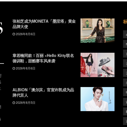
张柏芝成为MONETA「墨涅塔」黄金
品牌大使
2026年8月6日
章若楠同款！百丽 ×Hello Kitty联名
德训鞋，甜酷赛车风来袭
2026年8月6日
时
品
上
ALBION「澳尔滨」官宣许凯成为品
牌代言人
2026年8月5日
潮
、
每