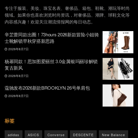
专注于服装、美妆、珠宝名表、奢侈品、箱包、鞋靴、潮玩等时尚
领域。如果你也喜欢浏览时尚资讯，对奢侈品、潮牌、球鞋文化等
内容感兴趣！欢迎关注潮流情报网的每日动态。
辛芷蕾同款出圈！73hours 2026新款冒险小姐骑
士靴解锁早秋穿搭新思路
2026年8月7日
杨幂同款！思加图爱丽丝 3.0金属银玛丽珍解锁
复古新风
2026年8月7日
蔻驰发布2026新款BROOKLYN 26号单肩包
2026年8月7日
标签
adidas
ASICS
Converse
DESCENTE
New Balance