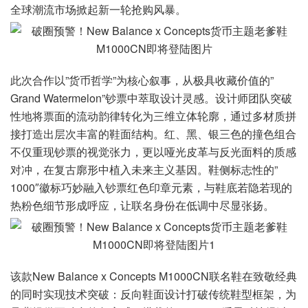
全球潮流市场掀起新一轮抢购风暴。
此次合作以”货币哲学”为核心叙事，从极具收藏价值的”
Grand Watermelon”钞票中萃取设计灵感。设计师团队突破
性地将票面的流动韵律转化为三维立体轮廓，通过多材质拼
接打造出层次丰富的鞋面结构。红、黑、银三色的撞色组合
不仅重现钞票的视觉张力，更以哑光皮革与反光面料的质感
对冲，在复古廓形中植入未来主义基因。鞋侧标志性的”
1000″徽标巧妙融入钞票红色印章元素，与鞋底若隐若现的
热粉色细节形成呼应，让联名身份在低调中尽显张扬。
该款New Balance x Concepts M1000CN联名鞋在致敬经典
的同时实现技术突破：反向鞋面设计打破传统鞋型框架，为