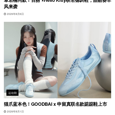
风来袭
2026年8月6日
运动鞋
猫爪蓝本色！GOODBAI x 申留真联名款踮踮鞋上市
2026年8月1日