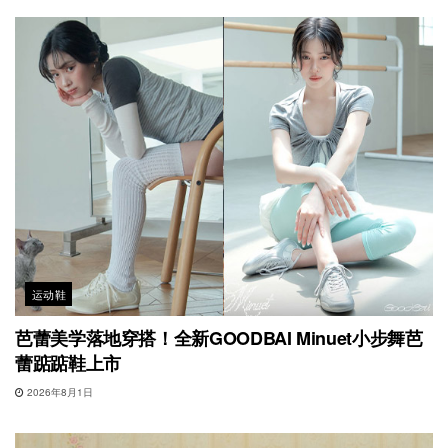
运动鞋
芭蕾美学落地穿搭！全新GOODBAI Minuet小步舞芭
蕾踮踮鞋上市
2026年8月1日