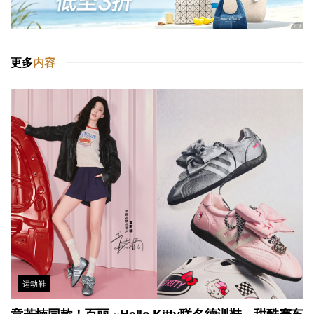
更多
内容
运动鞋
章若楠同款！百丽 ×Hello Kitty联名德训鞋，甜酷赛车