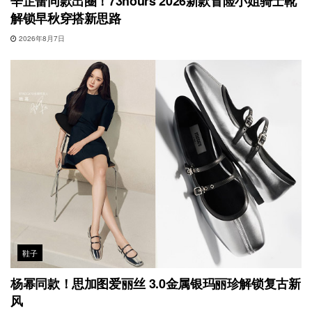
辛芷蕾同款出圈！73hours 2026新款冒险小姐骑士靴
解锁早秋穿搭新思路
2026年8月7日
鞋子
杨幂同款！思加图爱丽丝 3.0金属银玛丽珍解锁复古新
风