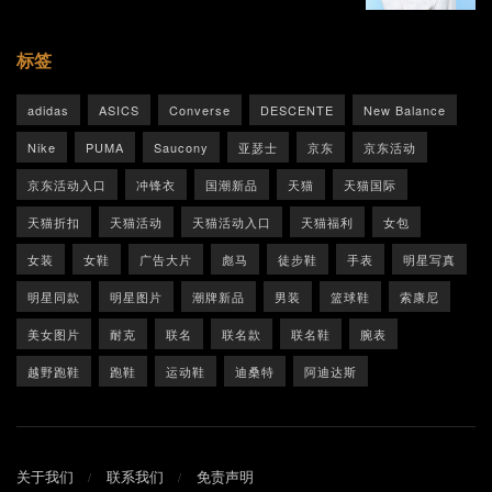
标签
adidas
ASICS
Converse
DESCENTE
New Balance
Nike
PUMA
Saucony
亚瑟士
京东
京东活动
京东活动入口
冲锋衣
国潮新品
天猫
天猫国际
天猫折扣
天猫活动
天猫活动入口
天猫福利
女包
女装
女鞋
广告大片
彪马
徒步鞋
手表
明星写真
明星同款
明星图片
潮牌新品
男装
篮球鞋
索康尼
美女图片
耐克
联名
联名款
联名鞋
腕表
越野跑鞋
跑鞋
运动鞋
迪桑特
阿迪达斯
关于我们
联系我们
免责声明