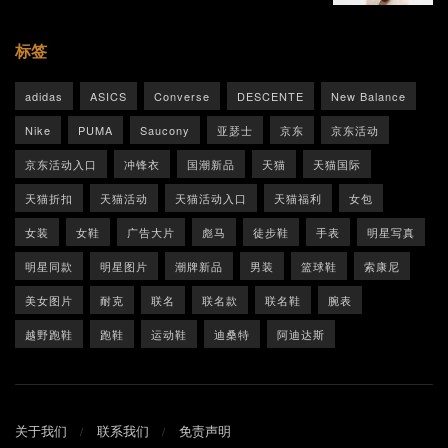
标签
adidas
ASICS
Converse
DESCENTE
New Balance
Nike
PUMA
Saucony
亚瑟士
京东
京东活动
京东活动入口
冲锋衣
国潮新品
天猫
天猫国际
天猫折扣
天猫活动
天猫活动入口
天猫福利
女包
女装
女鞋
广告大片
彪马
徒步鞋
手表
明星写真
明星同款
明星图片
潮牌新品
男装
篮球鞋
索康尼
美女图片
耐克
联名
联名款
联名鞋
腕表
越野跑鞋
跑鞋
运动鞋
迪桑特
阿迪达斯
关于我们
联系我们
免责声明