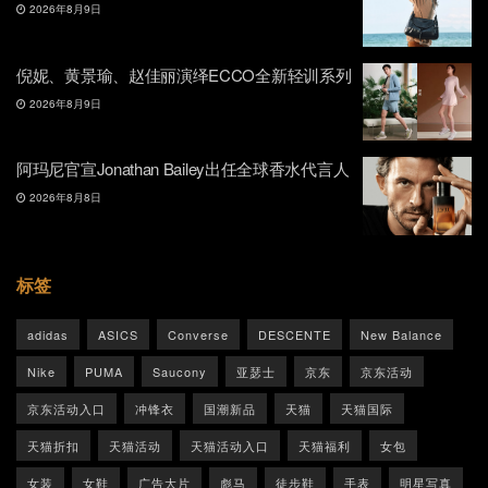
2026年8月9日
倪妮、黄景瑜、赵佳丽演绎ECCO全新轻训系列
2026年8月9日
阿玛尼官宣Jonathan Bailey出任全球香水代言人
2026年8月8日
标签
adidas
ASICS
Converse
DESCENTE
New Balance
Nike
PUMA
Saucony
亚瑟士
京东
京东活动
京东活动入口
冲锋衣
国潮新品
天猫
天猫国际
天猫折扣
天猫活动
天猫活动入口
天猫福利
女包
女装
女鞋
广告大片
彪马
徒步鞋
手表
明星写真