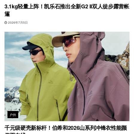
3.1kg轻量上阵！凯乐石推出全新G2 II双人徒步露营帐
篷
2026年7月5日
户外
千元级硬壳新标杆！伯希和2026山系列冲锋衣性能颜