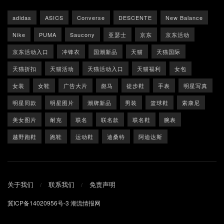
adidas
ASICS
Converse
DESCENTE
New Balance
Nike
PUMA
Saucony
亚瑟士
京东
京东活动
京东活动入口
冲锋衣
国潮新品
天猫
天猫国际
天猫折扣
天猫活动
天猫活动入口
天猫福利
女包
女装
女鞋
广告大片
彪马
徒步鞋
手表
明星写真
明星同款
明星图片
潮牌新品
男装
篮球鞋
索康尼
美女图片
耐克
联名
联名款
联名鞋
腕表
越野跑鞋
跑鞋
运动鞋
迪桑特
阿迪达斯
关于我们
联系我们
免责声明
冀ICP备14020956号-3
潮流情报网