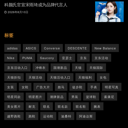
科颜氏官宣宋雨琦成为品牌代言人
2026年8月10日
标签
adidas
ASICS
Converse
DESCENTE
New Balance
Nike
PUMA
Saucony
亚瑟士
京东
京东活动
京东活动入口
冲锋衣
国潮新品
天猫
天猫国际
天猫折扣
天猫活动
天猫活动入口
天猫福利
女包
女装
女鞋
广告大片
彪马
徒步鞋
手表
明星写真
明星同款
明星图片
潮牌新品
男装
篮球鞋
索康尼
美女图片
耐克
联名
联名款
联名鞋
腕表
越野跑鞋
跑鞋
运动鞋
迪桑特
阿迪达斯