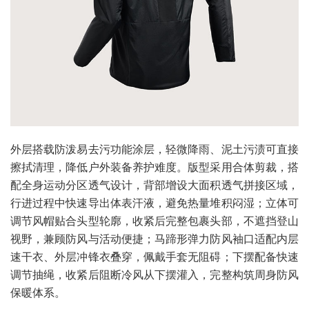
外层搭载防泼易去污功能涂层，轻微降雨、泥土污渍可直接
擦拭清理，降低户外装备养护难度。版型采用合体剪裁，搭
配全身运动分区透气设计，背部增设大面积透气拼接区域，
行进过程中快速导出体表汗液，避免热量堆积闷湿；立体可
调节风帽贴合头型轮廓，收紧后完整包裹头部，不遮挡登山
视野，兼顾防风与活动便捷；马蹄形弹力防风袖口适配内层
速干衣、外层冲锋衣叠穿，佩戴手套无阻碍；下摆配备快速
调节抽绳，收紧后阻断冷风从下摆灌入，完整构筑周身防风
保暖体系。