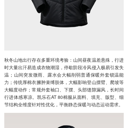
秋冬山地出行存在多重环境考验：山间昼夜温差悬殊，行进
时大量出汗易造成衣物潮湿，停歇阶段冷风侵入极易引发失
温；山间突发微雨、露水会大幅削弱普通保暖外套锁温能
力；传统厚棉衣臃肿束缚肢体，大幅影响登山摆臂、爬坡等
大幅度动作；常规外套袖口、下摆、头部缝隙漏风，长时间
行进体感寒凉。凯乐石AT 80棉服从面料、填充、版型、细
节结构全维度针对性优化，平衡静态保暖与动态运动需求。