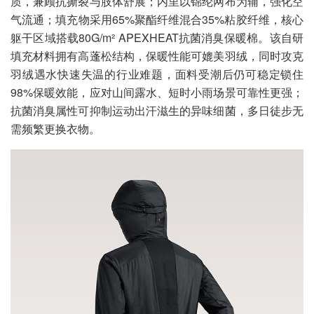
质，兼顾抗撕裂与肢体舒展；内里以锦纶网布为辅，强化空
气流通；填充物采用65%聚酯纤维混合35%粘胶纤维，核心
躯干区域搭载80G/m² APEXHEAT抗菌消臭保暖棉。该自研
填充材料拥有高蓬松结构，保暖性能可媲美羽绒，同时攻克
羽绒遇水快速失温的行业难题，面料受潮后仍可稳定锁住
98%保暖效能，应对山间露水、短时小雨场景可靠性更强；
抗菌消臭属性可抑制运动出汗滋生的异味细菌，多日徒步无
需频繁更换衣物。