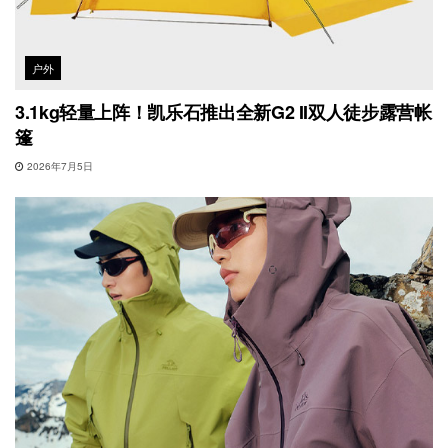
户外
3.1kg轻量上阵！凯乐石推出全新G2 II双人徒步露营帐
篷
2026年7月5日