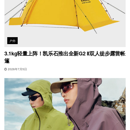
户外
3.1kg轻量上阵！凯乐石推出全新G2 II双人徒步露营帐
篷
2026年7月5日