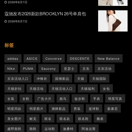
2026年8月7日
蔻驰发布2026新款BROOKLYN 26号单肩包
2026年8月7日
标签
adidas
ASICS
Converse
DESCENTE
New Balance
Nike
PUMA
Saucony
亚瑟士
京东
京东活动
京东活动入口
冲锋衣
国潮新品
天猫
天猫国际
天猫折扣
天猫活动
天猫活动入口
天猫福利
女包
女装
女鞋
广告大片
彪马
徒步鞋
手表
明星写真
明星同款
明星图片
潮牌新品
男装
篮球鞋
索康尼
美女图片
耐克
联名
联名款
联名鞋
腕表
越野跑鞋
跑鞋
运动鞋
迪桑特
阿迪达斯