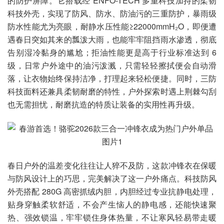
的防护屏障。它搭载经 ENFO-TECH 多重科技加持的柔韧
科技外壳，实现了防风、防水、防油污的三重防护，暴雨级
防水性能尤为亮眼，耐静水压性能≥22000mmH₂O，即便遭
遇春日突如其来的瓢泼大雨，也能牢牢阻挡雨水渗透，彻底
告别湿冷黏身的尴尬；拒油性能更是高于行业标准达到 6
级，日常户外途中的油污泼溅，只需轻轻擦拭便会自动滑
落，让衣物始终保持洁净，打理起来轻松便捷。同时，三防
科技面料还兼具柔韧耐磨的特性，户外探索时遇上荆棘勾刮
也无需担忧，耐磨抗造的特质让装备的实用性再升级。
春日户外的温差变化往往让人猝不及防，这款冲锋衣在保暖
与防风设计上的巧思，完美解决了这一户外痛点。科技防风
外壳搭配 280G 高密抓绒内胆，内胆经过专业抗静电处理，
贴身穿触柔软舒适，不会产生恼人的静电感，还能快速聚
热、强效锁温，牢牢锁住身体热量，不让寒风轻易带走暖