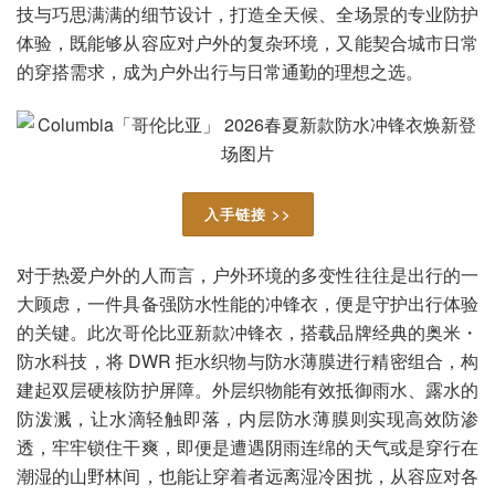
技与巧思满满的细节设计，打造全天候、全场景的专业防护
体验，既能够从容应对户外的复杂环境，又能契合城市日常
的穿搭需求，成为户外出行与日常通勤的理想之选。
入手链接 >>
对于热爱户外的人而言，户外环境的多变性往往是出行的一
大顾虑，一件具备强防水性能的冲锋衣，便是守护出行体验
的关键。此次哥伦比亚新款冲锋衣，搭载品牌经典的奥米・
防水科技，将 DWR 拒水织物与防水薄膜进行精密组合，构
建起双层硬核防护屏障。外层织物能有效抵御雨水、露水的
防泼溅，让水滴轻触即落，内层防水薄膜则实现高效防渗
透，牢牢锁住干爽，即便是遭遇阴雨连绵的天气或是穿行在
潮湿的山野林间，也能让穿着者远离湿冷困扰，从容应对各