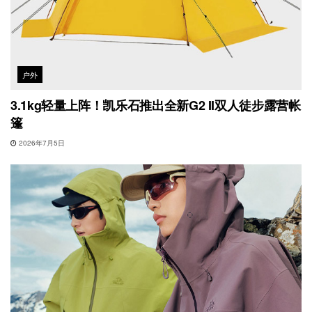
户外
3.1kg轻量上阵！凯乐石推出全新G2 II双人徒步露营帐
篷
2026年7月5日