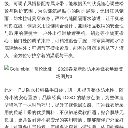
级。可调节风帽搭配专属束带，能根据天气状况随心调整松
紧与防护范围，为头部筑起贴心的防护屏障，无惧狂风骤
雨；防水拉链贯穿衣身，严丝合缝阻隔雨水渗透，让干爽感
时刻在线；侧袋采用拉链闭合设计，兼顾物品收纳的安全性
与取用的便捷性，户外出行时放置手机、钥匙等小物更省
心；袖口处的调节束带，可精准贴合手腕，将寒风与雨水彻
底隔绝在外；可调节下摆收紧后，能有效阻挡冷风从下方灌
入，全方位守护穿着的温暖与干爽。
此外，PU 防水拉链插手口袋，进一步提升整体防水性，随
身小物安心置放；品牌经典 LOGO 的精致点缀，为整体造
型增添了一抹时尚巧思，提升了视觉层次感。而冲锋衣所采
用的质感上乘的优质面料，不仅触感柔软舒适，贴合肌肤无
负担，更具备耐穿不易变形的实用特质，能够陪伴户外爱好
者走过更多山野旅程，历经多次穿着与清洗后，依旧能保持