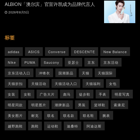
ALBION「澳尔滨」官宣许凯成为品牌代言人
2026年8月5日
标签
adidas
ASICS
Converse
DESCENTE
New Balance
Nike
PUMA
Saucony
亚瑟士
京东
京东活动
京东活动入口
冲锋衣
国潮新品
天猫
天猫国际
天猫折扣
天猫活动
天猫活动入口
天猫福利
女包
女装
女鞋
广告大片
彪马
徒步鞋
手表
明星写真
明星同款
明星图片
潮牌新品
男装
篮球鞋
索康尼
美女图片
耐克
联名
联名款
联名鞋
腕表
越野跑鞋
跑鞋
运动鞋
迪桑特
阿迪达斯