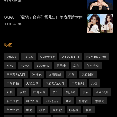
2026年8月8日
COACH「蔻驰」官宣孔雪儿出任腕表品牌大使
2026年8月8日
标签
adidas
ASICS
Converse
DESCENTE
New Balance
Nike
PUMA
Saucony
亚瑟士
京东
京东活动
京东活动入口
冲锋衣
国潮新品
天猫
天猫国际
天猫折扣
天猫活动
天猫活动入口
天猫福利
女包
女装
女鞋
广告大片
彪马
徒步鞋
手表
明星写真
明星同款
明星图片
潮牌新品
男装
篮球鞋
索康尼
美女图片
耐克
联名
联名款
联名鞋
腕表