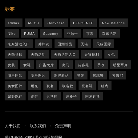
标签
adidas
ASICS
Converse
DESCENTE
New Balance
Nike
PUMA
Saucony
亚瑟士
京东
京东活动
京东活动入口
冲锋衣
国潮新品
天猫
天猫国际
天猫折扣
天猫活动
天猫活动入口
天猫福利
女包
女装
女鞋
广告大片
彪马
徒步鞋
手表
明星写真
明星同款
明星图片
潮牌新品
男装
篮球鞋
索康尼
美女图片
耐克
联名
联名款
联名鞋
腕表
越野跑鞋
跑鞋
运动鞋
迪桑特
阿迪达斯
关于我们
联系我们
免责声明
冀ICP备14020956号-3
潮流情报网