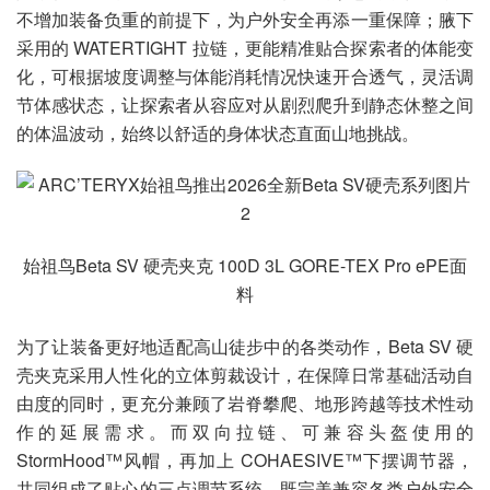
不增加装备负重的前提下，为户外安全再添一重保障；腋下
采用的 WATERTIGHT 拉链，更能精准贴合探索者的体能变
化，可根据坡度调整与体能消耗情况快速开合透气，灵活调
节体感状态，让探索者从容应对从剧烈爬升到静态休整之间
的体温波动，始终以舒适的身体状态直面山地挑战。
始祖鸟Beta SV 硬壳夹克 100D 3L GORE-TEX Pro ePE面
料
为了让装备更好地适配高山徒步中的各类动作，Beta SV 硬
壳夹克采用人性化的立体剪裁设计，在保障日常基础活动自
由度的同时，更充分兼顾了岩脊攀爬、地形跨越等技术性动
作的延展需求。而双向拉链、可兼容头盔使用的
StormHood™风帽，再加上 COHAESIVE™下摆调节器，
共同组成了贴心的三点调节系统，既完美兼容各类户外安全