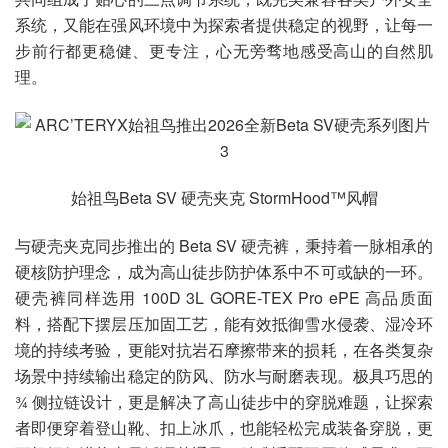
系统，又能在强风环境中为探索者提供稳定的视野，让每一
步前行都更稳健、更专注，心无旁骛地感受高山的自然肌
理。
始祖鸟Beta SV 硬壳夹克 StormHood™风帽
与硬壳夹克同步推出的 Beta SV 硬壳裤，秉持着一脉相承的
硬核防护理念，成为高山徒步防护体系中不可或缺的一环。
硬壳裤同样选用 100D 3L GORE-TEX Pro ePE 高品质面
料，搭配下摆层压加固工艺，能有效抵御雪水侵袭、湿冷环
境的持续考验，更能对抗岩石摩擦带来的损耗，在各类复杂
场景中持续输出稳定的防风、防水与耐磨表现。极具巧思的
¾ 侧拉链设计，更是解决了高山徒步中的穿脱难题，让探索
者即便穿着登山靴、扣上冰爪，也能轻松完成装备穿脱，更