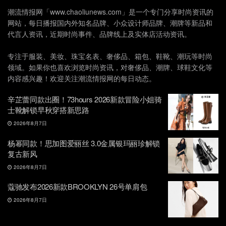
潮流情报网「www.chaoliunews.com」是一个专门分享时尚资讯的
网站，每日播报国内外知名品牌、小众设计师品牌、潮牌等新品和
代言人资讯，近期时尚事件、品牌线上及实体店活动资讯。
专注于服装、美妆、珠宝名表、奢侈品、箱包、鞋靴、潮玩等时尚
领域。如果你也喜欢浏览时尚资讯，对奢侈品、潮牌、球鞋文化等
内容感兴趣！欢迎关注潮流情报网的每日动态。
辛芷蕾同款出圈！73hours 2026新款冒险小姐骑
士靴解锁早秋穿搭新思路
2026年8月7日
杨幂同款！思加图爱丽丝 3.0金属银玛丽珍解锁
复古新风
2026年8月7日
蔻驰发布2026新款BROOKLYN 26号单肩包
2026年8月7日