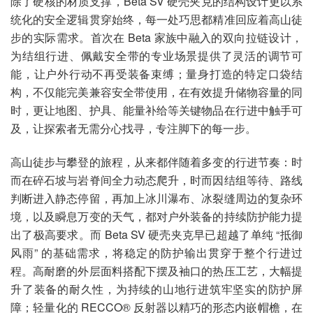
除了硬核的材质支撑，Beta SV 硬壳夹克的结构设计更以系
统化的安全逻辑贯穿始终，每一处巧思都精准回应着高山徒
步的实际需求。首次在 Beta 家族中融入的双向拉链设计，
为结组行进、佩戴安全带的专业场景提供了灵活的调节可
能，让户外行动不再受装备束缚；量身打造的特定口袋结
构，不仅能完美兼容安全带使用，在有效提升储物容量的同
时，更让地图、护具、能量补给等关键物品在行进中触手可
及，让探索者无需分心找寻，专注脚下的每一步。
高山徒步与攀登的旅程，从来都伴随着多变的行进节奏：时
而在碎石坡与岩脊间全力动态爬升，时而因结组等待、路线
判断进入静态停留，再加上冰川瀑布、冰裂缝周边的复杂环
境，以及瞬息万变的天气，都对户外装备的持续防护能力提
出了极高要求。而 Beta SV 硬壳夹克早已超越了单纯 “抵御
风雨” 的基础需求，将稳定的防护输出贯穿于整个行进过
程。高耐磨的外层面料搭配下摆及袖口的热压工艺，大幅提
升了装备的耐久性，为持续的山地行进筑牢坚实的防护屏
障；轻量化的 RECCO® 反射器以精巧的形态内嵌帽檐，在