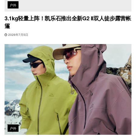
户外
3.1kg轻量上阵！凯乐石推出全新G2 II双人徒步露营帐
篷
2026年7月5日
户外