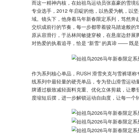
而这一精神内核，在始祖鸟运动员张嘉豪的雪境
专业选手，2012 年启碇的他，以热爱为帆，
域。镜头下，他身着马年新春限定系列，笃然奔
交织成前行的节奏，每一步都带着骏马踏途般的
原从容滑行，于丛林间敏捷穿梭，在悬崖边舒展
对热爱的执着追寻，恰是 “新雪” 的真谛 ——
作为系列核心单品，RUSH 滑雪夹克与雪裤堪称
线系列中最轻量的硬壳单品，专为登山滑雪运动
牌通过极致减轻面料克重、优化立体剪裁，让攀
度缩短后摆，进一步解锁运动自由度，让每一个