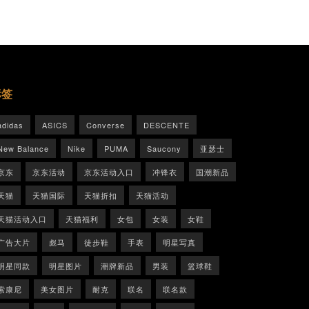
标签
adidas
ASICS
Converse
DESCENTE
New Balance
Nike
PUMA
Saucony
亚瑟士
京东
京东活动
京东活动入口
冲锋衣
国潮新品
天猫
天猫国际
天猫折扣
天猫活动
天猫活动入口
天猫福利
女包
女装
女鞋
广告大片
彪马
徒步鞋
手表
明星写真
明星同款
明星图片
潮牌新品
男装
篮球鞋
索康尼
美女图片
耐克
联名
联名款