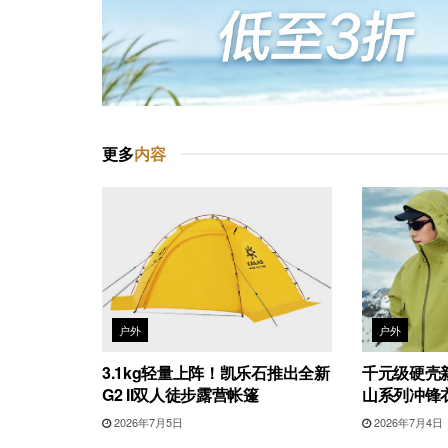
更多
内容
户外
户外
3.1kg轻量上阵！凯乐石推出全新
千元级硬壳新
G2 II双人徒步露营帐篷
山系列冲锋
2026年7月5日
2026年7月4日