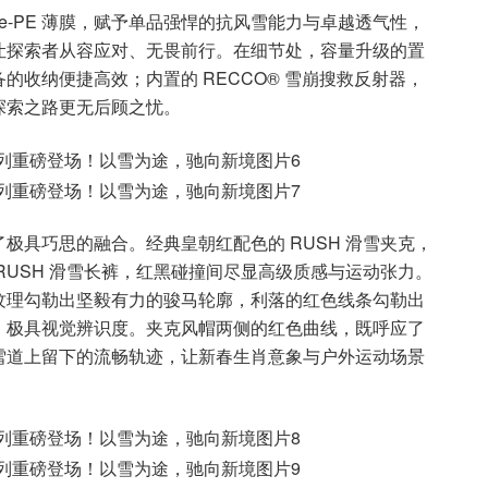
ro e-PE 薄膜，赋予单品强悍的抗风雪能力与卓越透气性，
让探索者从容应对、无畏前行。在细节处，容量升级的置
收纳便捷高效；内置的 RECCO® 雪崩搜救反射器，
探索之路更无后顾之忧。
极具巧思的融合。经典皇朝红配色的 RUSH 滑雪夹克，
RUSH 滑雪长裤，红黑碰撞间尽显高级质感与运动张力。
纹理勾勒出坚毅有力的骏马轮廓，利落的红色线条勾勒出
，极具视觉辨识度。夹克风帽两侧的红色曲线，既呼应了
雪道上留下的流畅轨迹，让新春生肖意象与户外运动场景