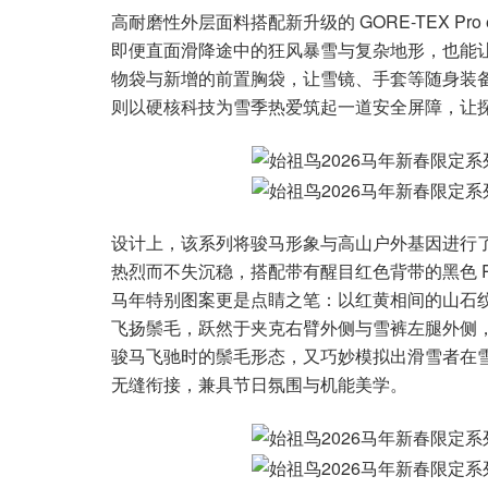
高耐磨性外层面料搭配新升级的 GORE-TEX P
即便直面滑降途中的狂风暴雪与复杂地形，也能
物袋与新增的前置胸袋，让雪镜、手套等随身装备的
则以硬核科技为雪季热爱筑起一道安全屏障，让
设计上，该系列将骏马形象与高山户外基因进行了
热烈而不失沉稳，搭配带有醒目红色背带的黑色 
马年特别图案更是点睛之笔：以红黄相间的山石
飞扬鬃毛，跃然于夹克右臂外侧与雪裤左腿外侧
骏马飞驰时的鬃毛形态，又巧妙模拟出滑雪者在
无缝衔接，兼具节日氛围与机能美学。