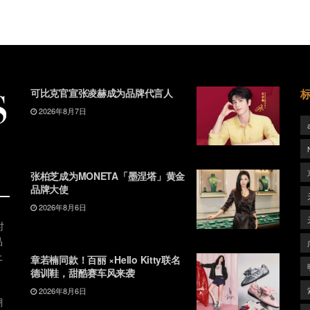
可比克官宣张凌赫成为品牌代言人
2026年8月7日
张柏芝成为MONETA「墨涅塔」黄金
品牌大使
2026年8月6日
时
品
上
章若楠同款！百丽 ×Hello Kitty联名
德训鞋，甜酷赛车风来袭
2026年8月6日
潮