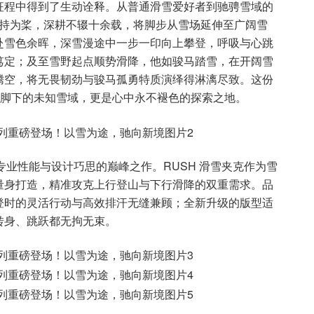
征程中得到了生动诠释。从普通滑雪爱好者到驰骋雪域的
以坚持为桨，深耕不辍十余载，将脚步从雪场延伸至广阔雪
赴雪色余晖，深雪漫途中一步一印向上攀登，呼吸与心跳
笃定；及至雪野起点顺势滑降，他如骏马踏雪，在开阔雪
腾空，将无畏韧劲与骏马孤勇特质演绎得淋漓尽致。这份
 既是脚下的未知雪域，更是心中永不褪色的探索之地。
专业性能与设计巧思的巅峰之作。RUSH 滑雪夹克作为雪
量身打造，精准攻克上行登山与下行滑降的双重需求。品
登时的灵活行动与高效排汗无缝兼顾；全新升级的版型适
转身、跳跃都无拘无束。