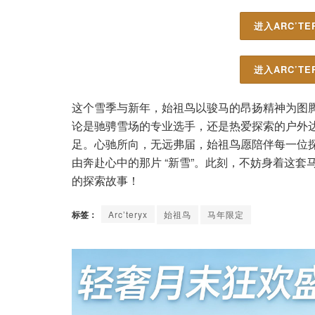
进入ARC’T
进入ARC’T
这个雪季与新年，始祖鸟以骏马的昂扬精神为图
论是驰骋雪场的专业选手，还是热爱探索的户外
足。心驰所向，无远弗届，始祖鸟愿陪伴每一位
由奔赴心中的那片 “新雪”。此刻，不妨身着这
的探索故事！
标签：
Arc’teryx
始祖鸟
马年限定