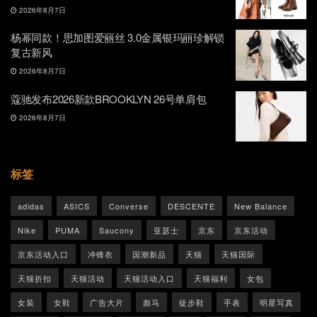
2026年8月7日
杨幂同款！思加图爱丽丝 3.0金属银玛丽珍解锁
复古新风
2026年8月7日
蔻驰发布2026新款BROOKLYN 26号单肩包
2026年8月7日
标签
adidas
ASICS
Converse
DESCENTE
New Balance
Nike
PUMA
Saucony
亚瑟士
京东
京东活动
京东活动入口
冲锋衣
国潮新品
天猫
天猫国际
天猫折扣
天猫活动
天猫活动入口
天猫福利
女包
女装
女鞋
广告大片
彪马
徒步鞋
手表
明星写真