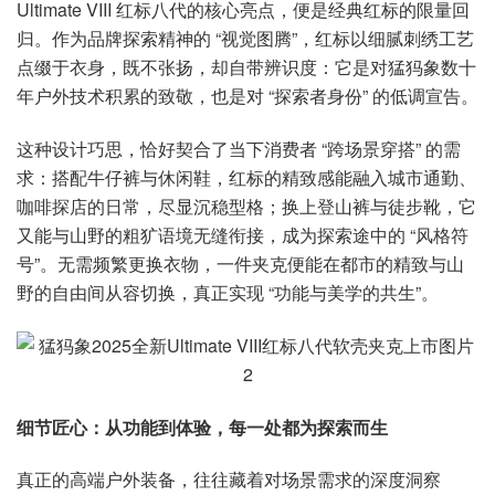
Ultimate VIII 红标八代的核心亮点，便是经典红标的限量回
归。作为品牌探索精神的 “视觉图腾”，红标以细腻刺绣工艺
点缀于衣身，既不张扬，却自带辨识度：它是对猛犸象数十
年户外技术积累的致敬，也是对 “探索者身份” 的低调宣告。
这种设计巧思，恰好契合了当下消费者 “跨场景穿搭” 的需
求：搭配牛仔裤与休闲鞋，红标的精致感能融入城市通勤、
咖啡探店的日常，尽显沉稳型格；换上登山裤与徒步靴，它
又能与山野的粗犷语境无缝衔接，成为探索途中的 “风格符
号”。无需频繁更换衣物，一件夹克便能在都市的精致与山
野的自由间从容切换，真正实现 “功能与美学的共生”。
细节匠心：从功能到体验，每一处都为探索而生
真正的高端户外装备，往往藏着对场景需求的深度洞察