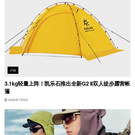
户外
3.1kg轻量上阵！凯乐石推出全新G2 II双人徒步露营帐
篷
2026年7月5日