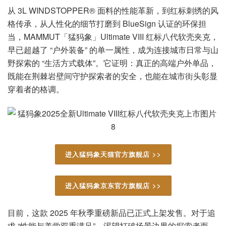
从 3L WINDSTOPPER® 面料的性能革新，到红标刺绣的风
格传承，从人性化的细节打磨到 BlueSign 认证的环保担
当，MAMMUT「猛犸象」Ultimate VIII 红标八代软壳夹克，
早已超越了 “户外装备” 的单一属性，成为连接城市日常与山
野探索的 “生活方式载体”。它证明：真正的高端户外单品，
既能在荆棘岩壁间守护探索者的安全，也能在城市街头彰显
穿着者的格调。
进入猛犸象天猫官方旗舰店 >>
进入猛犸象京东官方旗舰店 >>
目前，这款 2025 年秋季重磅新品已正式上架发售。对于追
求 “性能与美学双重满足”、渴望打破场景边界的探索者而