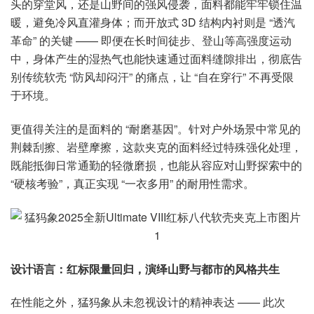
头的穿堂风，还是山野间的强风侵袭，面料都能牢牢锁住温
暖，避免冷风直灌身体；而开放式 3D 结构内衬则是 “透汽
革命” 的关键 —— 即便在长时间徒步、登山等高强度运动
中，身体产生的湿热气也能快速通过面料缝隙排出，彻底告
别传统软壳 “防风却闷汗” 的痛点，让 “自在穿行” 不再受限
于环境。
更值得关注的是面料的 “耐磨基因”。针对户外场景中常见的
荆棘刮擦、岩壁摩擦，这款夹克的面料经过特殊强化处理，
既能抵御日常通勤的轻微磨损，也能从容应对山野探索中的
“硬核考验”，真正实现 “一衣多用” 的耐用性需求。
设计语言：红标限量回归，演绎山野与都市的风格共生
在性能之外，猛犸象从未忽视设计的精神表达 —— 此次