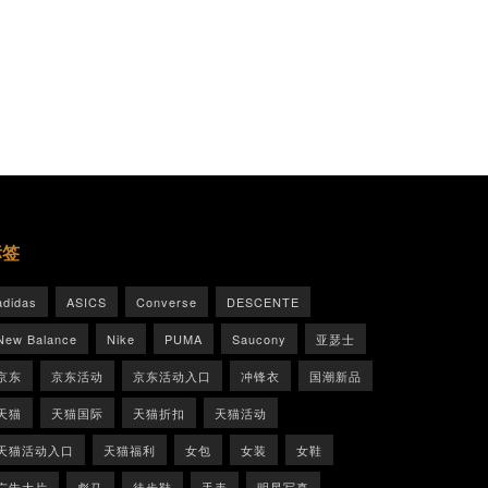
标签
adidas
ASICS
Converse
DESCENTE
New Balance
Nike
PUMA
Saucony
亚瑟士
京东
京东活动
京东活动入口
冲锋衣
国潮新品
天猫
天猫国际
天猫折扣
天猫活动
天猫活动入口
天猫福利
女包
女装
女鞋
广告大片
彪马
徒步鞋
手表
明星写真