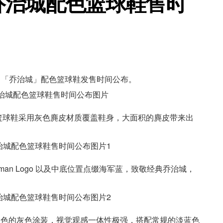
 6 乔治城配色篮球鞋售时
etown” 「乔治城」配色篮球鞋发售时间公布。
” 「乔治城」篮球鞋采用灰色麂皮材质覆盖鞋身，大面积的麂皮带来出
鞋舌 Jumpman Logo 以及中底位置点缀海军蓝，致敬经典乔治城，
底和外底也是清一色的灰色涂装，视觉观感一体性极强，搭配常规的淡蓝色