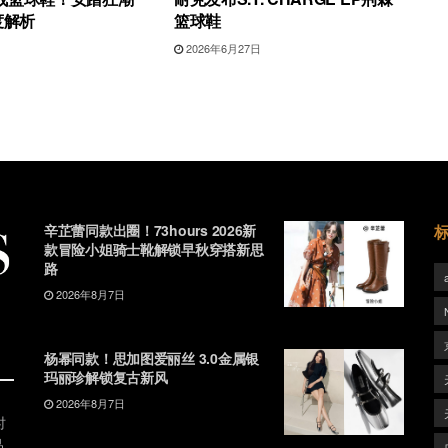
度解析
篮球鞋
日
2026年6月27日
辛芷蕾同款出圈！73hours 2026新
款冒险小姐骑士靴解锁早秋穿搭新思
路
2026年8月7日
杨幂同款！思加图爱丽丝 3.0金属银
玛丽珍解锁复古新风
2026年8月7日
时
品