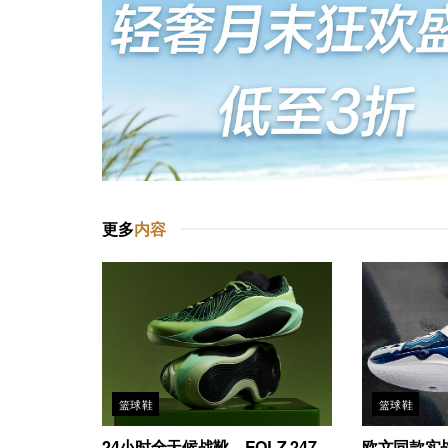
更多
内容
篮球鞋
篮球鞋
24小时全天候战靴，EQLZ 247
欧文同款实