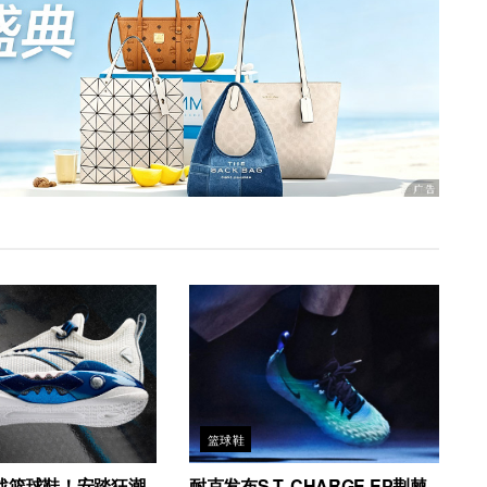
篮球鞋
战篮球鞋！安踏狂潮
耐克发布S.T. CHARGE EP荆棘