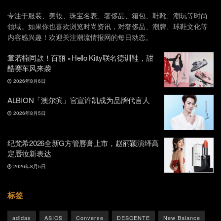
专注于服装、美妆、珠宝名表、奢侈品、箱包、鞋靴、潮玩等时尚
领域。如果你也喜欢浏览时尚资讯，对奢侈品、潮牌、球鞋文化等
内容感兴趣！欢迎关注潮流情报网的每日动态。
章若楠同款！百丽 ×Hello Kitty联名德训鞋，甜
酷赛车风来袭
2026年8月6日
ALBION「澳尔滨」官宣许凯成为品牌代言人
2026年8月5日
纪梵希2026全新G方管唇膏上市，赵丽颖演绎高
定唇妆新表达
2026年8月5日
标签
adidas
ASICS
Converse
DESCENTE
New Balance