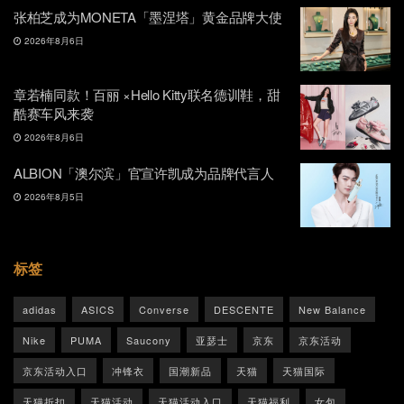
张柏芝成为MONETA「墨涅塔」黄金品牌大使
2026年8月6日
章若楠同款！百丽 ×Hello Kitty联名德训鞋，甜
酷赛车风来袭
2026年8月6日
ALBION「澳尔滨」官宣许凯成为品牌代言人
2026年8月5日
标签
adidas
ASICS
Converse
DESCENTE
New Balance
Nike
PUMA
Saucony
亚瑟士
京东
京东活动
京东活动入口
冲锋衣
国潮新品
天猫
天猫国际
天猫折扣
天猫活动
天猫活动入口
天猫福利
女包