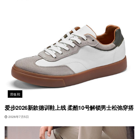
滑板鞋
爱步2026新款德训鞋上线 柔酷10号解锁男士松弛穿搭
2026年7月5日