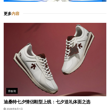
更多
内容
滑板鞋
迪桑特七夕情侣鞋型上线：七夕送礼体面之选
2026年8月1日