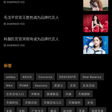
2026年8月10日
毛戈平官宣王楚然成为品牌代言人
2026年8月10日
科颜氏官宣宋雨琦成为品牌代言人
2026年8月10日
标签
adidas
ASICS
Converse
DESCENTE
New Balance
Nike
PUMA
Saucony
亚瑟士
京东
京东活动
京东活动入口
冲锋衣
国潮新品
天猫
天猫国际
天猫折扣
天猫活动
天猫活动入口
天猫福利
女包
女装
女鞋
广告大片
彪马
徒步鞋
手表
明星写真