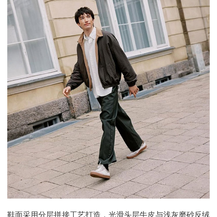
鞋面采用分层拼接工艺打造，光滑头层牛皮与浅灰磨砂反绒