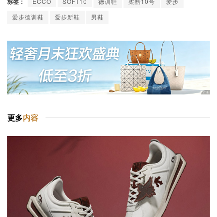
标签：
ECCO
SOFT10
德训鞋
柔酷10号
爱步
爱步德训鞋
爱步新鞋
男鞋
更多
内容