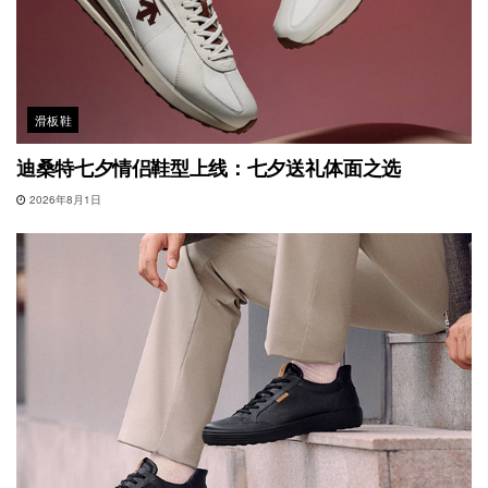
滑板鞋
迪桑特七夕情侣鞋型上线：七夕送礼体面之选
2026年8月1日