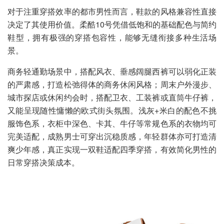
对于注重穿搭效率的都市男性而言，鞋款的风格兼容性直接
决定了其使用价值。柔酷10号凭借低饱和的基础配色与简约
鞋型，拥有极强的穿搭包容性，能够无缝衔接多种生活场
景。
商务轻通勤场景中，搭配风衣、垂感阔腿西裤可以弱化正装
的严肃感，打造松弛得体的商务休闲风格；周末户外漫步、
城市探店或休闲约会时，搭配卫衣、工装裤或直筒牛仔裤，
又能呈现随性慵懒的欧式街头氛围。浅灰+米白的配色不挑
服饰色系，衣柜中深色、卡其、牛仔等常规色系的衣物均可
完美适配，成熟男士可穿出沉稳质感，年轻群体亦可打造清
爽少年感，真正实现一双鞋适配四季穿搭，有效简化男性的
日常穿搭决策成本。