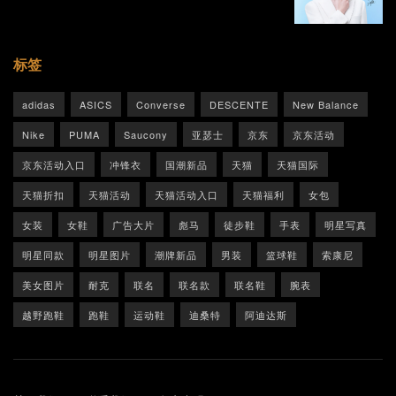
标签
adidas
ASICS
Converse
DESCENTE
New Balance
Nike
PUMA
Saucony
亚瑟士
京东
京东活动
京东活动入口
冲锋衣
国潮新品
天猫
天猫国际
天猫折扣
天猫活动
天猫活动入口
天猫福利
女包
女装
女鞋
广告大片
彪马
徒步鞋
手表
明星写真
明星同款
明星图片
潮牌新品
男装
篮球鞋
索康尼
美女图片
耐克
联名
联名款
联名鞋
腕表
越野跑鞋
跑鞋
运动鞋
迪桑特
阿迪达斯