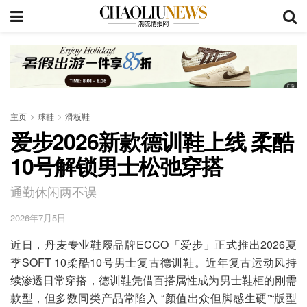
主页
球鞋
滑板鞋
爱步2026新款德训鞋上线 柔酷
10号解锁男士松弛穿搭
通勤休闲两不误
2026年7月5日
近日，丹麦专业鞋履品牌ECCO「爱步」正式推出2026夏
季SOFT 10柔酷10号男士复古德训鞋。近年复古运动风持
续渗透日常穿搭，德训鞋凭借百搭属性成为男士鞋柜的刚需
款型，但多数同类产品常陷入 “颜值出众但脚感生硬”“版型