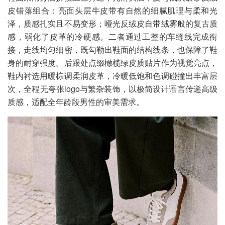
皮错落组合：亮面头层牛皮带有自然的细腻肌理与柔和光
泽，质感扎实且不易变形；哑光反绒皮自带绒雾般的复古质
感，弱化了皮革的冷硬感。二者通过工整的车缝线完成衔
接，走线均匀细密，既勾勒出鞋面的结构线条，也保障了鞋
身的耐穿强度。后跟处点缀橄榄绿皮质贴片作为视觉亮点，
鞋内衬选用暖棕调柔润皮革，冷暖低饱和色调碰撞出丰富层
次，全程无夸张logo与繁杂装饰，以极简设计语言传递高级
质感，适配全年龄段男性的审美需求。