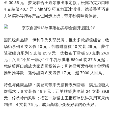
至 30.55 元；梦龙联合王嘉尔推出限定款，松露巧克力口味
4 支装仅 40.7 元；M&M’S 巧克力豆冰淇淋、德芙香草巧克
力冰淇淋等跨界产品也同步上线，带来独特味觉体验。
国民经典品牌：伊利作为头部品牌，推出多款超值组合，牧
场奶系列 6 支装仅 10 元，苦咖啡雪糕 10 支装 26 元；蒙牛
随变经典系列 5 支装 25.9 元，优牧布丁雪糕 20 支装 24.9
元；八喜 “不加一滴水” 生牛乳冰淇淋 880ml 装 37.8 元起，
凭借醇厚口感成为家庭囤货首选；和路雪可爱多联合曾舜晞
推出推荐款，迷你甜筒 8 支装仅 17 元，超 7000 人回购。
特色与健康品牌：美登高带来无蔗糖系列雪糕，满足控糖人
群需求，6 支装仅 19.9 元；五羊牌经典脆筒 24 支装 89.9
元，传承岭南风味；榴芒一刻猫山王榴莲冰淇淋采用真果肉
制作，4 支装 75 元，成为高端小众爱好者的心头好。