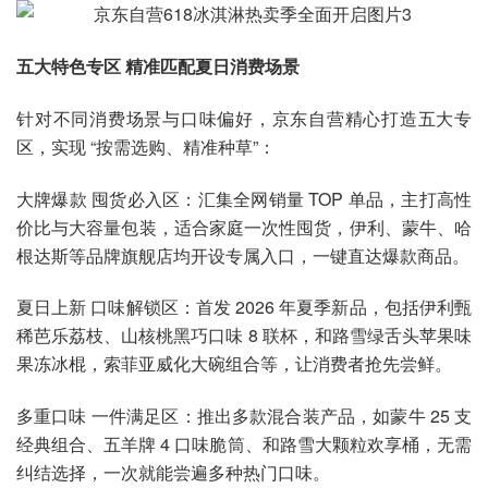
五大特色专区 精准匹配夏日消费场景
针对不同消费场景与口味偏好，京东自营精心打造五大专
区，实现 “按需选购、精准种草”：
大牌爆款 囤货必入区：汇集全网销量 TOP 单品，主打高性
价比与大容量包装，适合家庭一次性囤货，伊利、蒙牛、哈
根达斯等品牌旗舰店均开设专属入口，一键直达爆款商品。
夏日上新 口味解锁区：首发 2026 年夏季新品，包括伊利甄
稀芭乐荔枝、山核桃黑巧口味 8 联杯，和路雪绿舌头苹果味
果冻冰棍，索菲亚威化大碗组合等，让消费者抢先尝鲜。
多重口味 一件满足区：推出多款混合装产品，如蒙牛 25 支
经典组合、五羊牌 4 口味脆筒、和路雪大颗粒欢享桶，无需
纠结选择，一次就能尝遍多种热门口味。