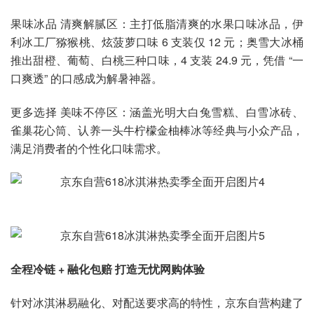
果味冰品 清爽解腻区：主打低脂清爽的水果口味冰品，伊
利冰工厂猕猴桃、炫菠萝口味 6 支装仅 12 元；奥雪大冰桶
推出甜橙、葡萄、白桃三种口味，4 支装 24.9 元，凭借 “一
口爽透” 的口感成为解暑神器。
更多选择 美味不停区：涵盖光明大白兔雪糕、白雪冰砖、
雀巢花心筒、认养一头牛柠檬金柚棒冰等经典与小众产品，
满足消费者的个性化口味需求。
全程冷链 + 融化包赔 打造无忧网购体验
针对冰淇淋易融化、对配送要求高的特性，京东自营构建了