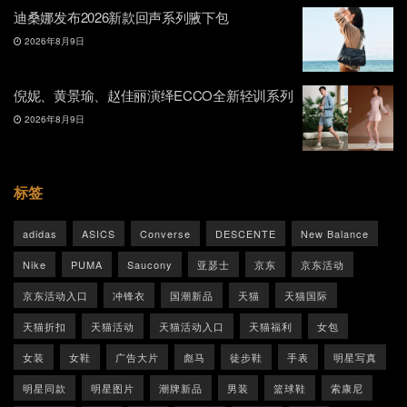
迪桑娜发布2026新款回声系列腋下包
2026年8月9日
倪妮、黄景瑜、赵佳丽演绎ECCO全新轻训系列
2026年8月9日
标签
adidas
ASICS
Converse
DESCENTE
New Balance
Nike
PUMA
Saucony
亚瑟士
京东
京东活动
京东活动入口
冲锋衣
国潮新品
天猫
天猫国际
天猫折扣
天猫活动
天猫活动入口
天猫福利
女包
女装
女鞋
广告大片
彪马
徒步鞋
手表
明星写真
明星同款
明星图片
潮牌新品
男装
篮球鞋
索康尼