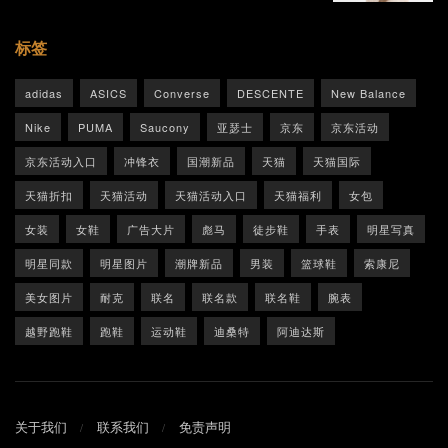
标签
adidas
ASICS
Converse
DESCENTE
New Balance
Nike
PUMA
Saucony
亚瑟士
京东
京东活动
京东活动入口
冲锋衣
国潮新品
天猫
天猫国际
天猫折扣
天猫活动
天猫活动入口
天猫福利
女包
女装
女鞋
广告大片
彪马
徒步鞋
手表
明星写真
明星同款
明星图片
潮牌新品
男装
篮球鞋
索康尼
美女图片
耐克
联名
联名款
联名鞋
腕表
越野跑鞋
跑鞋
运动鞋
迪桑特
阿迪达斯
关于我们
联系我们
免责声明