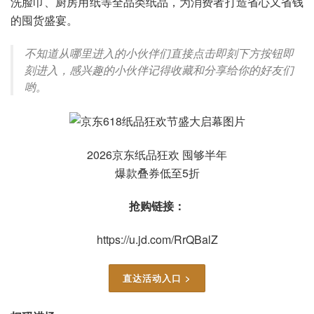
洗脸巾、厨房用纸等全品类纸品，为消费者打造省心又省钱
的囤货盛宴。
不知道从哪里进入的小伙伴们直接点击即刻下方按钮即
刻进入，感兴趣的小伙伴记得收藏和分享给你的好友们
哟。
2026京东纸品狂欢 囤够半年
爆款叠券低至5折
抢购链接：
https://u.jd.com/RrQBalZ
直达活动入口 >