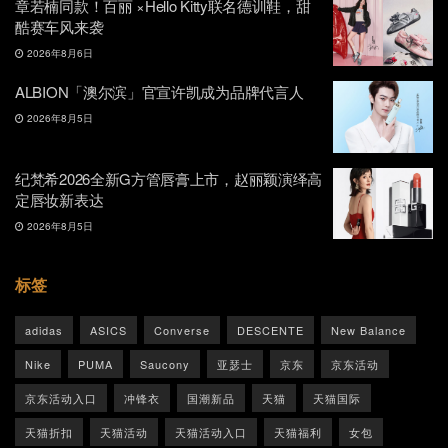
章若楠同款！百丽 ×Hello Kitty联名德训鞋，甜
酷赛车风来袭
2026年8月6日
ALBION「澳尔滨」官宣许凯成为品牌代言人
2026年8月5日
纪梵希2026全新G方管唇膏上市，赵丽颖演绎高
定唇妆新表达
2026年8月5日
标签
adidas
ASICS
Converse
DESCENTE
New Balance
Nike
PUMA
Saucony
亚瑟士
京东
京东活动
京东活动入口
冲锋衣
国潮新品
天猫
天猫国际
天猫折扣
天猫活动
天猫活动入口
天猫福利
女包