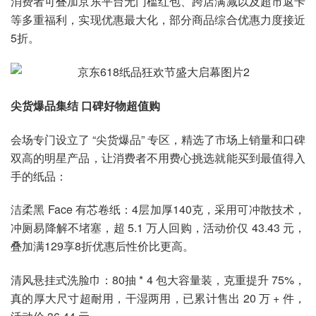
消费者可叠加京东平台无门槛红包、跨店满减以及超市返卡
等多重福利，实现优惠最大化，部分商品综合优惠力度接近
5折。
尖货爆品集结 口碑好物超值购
会场专门设立了 “尖货爆品” 专区，精选了市场上销量和口碑
双高的明星产品，让消费者不用费心挑选就能买到最值得入
手的纸品：
洁柔黑 Face 有芯卷纸：4层加厚140克，采用可冲散技术，
冲厕易降解不堵塞，超 5.1 万人回购，活动价仅 43.43 元，
叠加满129享8折优惠后性价比更高。
清风悬挂式洗脸巾：80抽 * 4 包大容量装，克重提升 75%，
真的厚大尺寸超耐用，干湿两用，已累计售出 20 万 + 件，