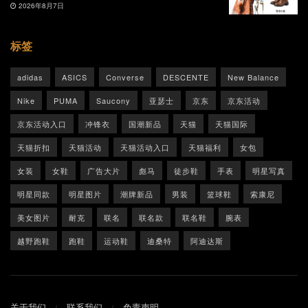
2026年8月7日
标签
adidas
ASICS
Converse
DESCENTE
New Balance
Nike
PUMA
Saucony
亚瑟士
京东
京东活动
京东活动入口
冲锋衣
国潮新品
天猫
天猫国际
天猫折扣
天猫活动
天猫活动入口
天猫福利
女包
女装
女鞋
广告大片
彪马
徒步鞋
手表
明星写真
明星同款
明星图片
潮牌新品
男装
篮球鞋
索康尼
美女图片
耐克
联名
联名款
联名鞋
腕表
越野跑鞋
跑鞋
运动鞋
迪桑特
阿迪达斯
关于我们
联系我们
免责声明