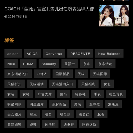
COACH「蔻驰」官宣孔雪儿出任腕表品牌大使
2026年8月8日
标签
adidas
ASICS
Converse
DESCENTE
New Balance
Nike
PUMA
Saucony
亚瑟士
京东
京东活动
京东活动入口
冲锋衣
国潮新品
天猫
天猫国际
天猫折扣
天猫活动
天猫活动入口
天猫福利
女包
女装
女鞋
广告大片
彪马
徒步鞋
手表
明星写真
明星同款
明星图片
潮牌新品
男装
篮球鞋
索康尼
美女图片
耐克
联名
联名款
联名鞋
腕表
越野跑鞋
跑鞋
运动鞋
迪桑特
阿迪达斯