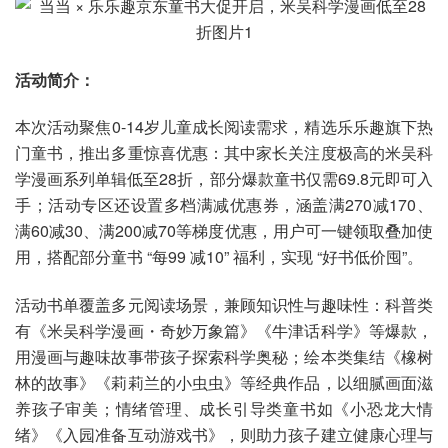
活动简介：
本次活动聚焦0-14岁儿童成长阅读需求，精选乐乐趣旗下热
门童书，推出多重惊喜优惠：其中家长关注度极高的米吴科
学漫画系列单辑低至28折，部分爆款童书仅需69.8元即可入
手；活动专区还设置多档满减优惠券，涵盖满270减170、
满60减30、满200减70等梯度优惠，用户可一键领取叠加使
用，搭配部分童书 “每99 减10” 福利，实现 “好书低价囤”。
活动书单覆盖多元阅读场景，兼顾知识性与趣味性：科普类
有《米吴科学漫画・奇妙万象篇》《牛津话科学》等爆款，
用漫画与趣味故事带孩子探索科学奥秘；绘本类集结《橡树
林的故事》《莉莉兰的小虫虫》等经典作品，以细腻画面滋
养孩子审美；情绪管理、成长引导类童书如《小恐龙大情
绪》《入园准备互动游戏书》，则助力孩子建立健康心理与