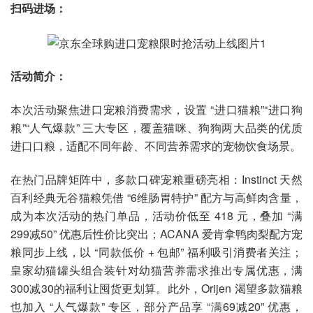
扫码进场：
活动简介：
本次活动聚焦进口宠粮消费需求，设置 “进口猫粮”“进口狗
粮”“人气爆款” 三大专区，覆盖猫咪、狗狗两大品类的优质
进口口粮，适配不同年龄、不同营养需求的宠物饮食场景。
在热门品牌矩阵中，多款口碑宠粮重磅亮相：Instinct 天然
百利经典无谷猫粮凭借 “6维肠胃特护” 配方与高鲜肉含量，
成为本次活动的热门单品，活动价低至 418 元，叠加 “满
299减50” 优惠后性价比突出；ACANA 爱肯拿鸭肉梨配方宠
粮同步上线，以 “同款低价 + 包邮” 福利吸引消费者关注；
皇家幼猫罐头组合装针对幼猫营养需求推出专属优惠，满
300减30的福利让囤货更划算。此外，Orijen 渴望多款猫粮
也加入 “人气爆款” 专区，部分产品享 “满69减20” 优惠，