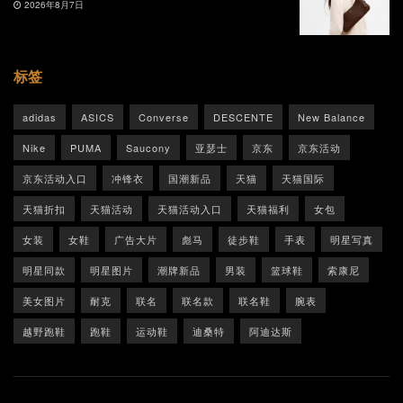
2026年8月7日
标签
adidas
ASICS
Converse
DESCENTE
New Balance
Nike
PUMA
Saucony
亚瑟士
京东
京东活动
京东活动入口
冲锋衣
国潮新品
天猫
天猫国际
天猫折扣
天猫活动
天猫活动入口
天猫福利
女包
女装
女鞋
广告大片
彪马
徒步鞋
手表
明星写真
明星同款
明星图片
潮牌新品
男装
篮球鞋
索康尼
美女图片
耐克
联名
联名款
联名鞋
腕表
越野跑鞋
跑鞋
运动鞋
迪桑特
阿迪达斯