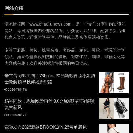
网站介绍
潮流情报网「www.chaoliunews.com」是一个专门分享时尚资讯的
网站，每日播报国内外知名品牌、小众设计师品牌、潮牌等新品和
代言人资讯，近期时尚事件、品牌线上及实体店活动资讯。
专注于服装、美妆、珠宝名表、奢侈品、箱包、鞋靴、潮玩等时尚
领域。如果你也喜欢浏览时尚资讯，对奢侈品、潮牌、球鞋文化等
内容感兴趣！欢迎关注潮流情报网的每日动态。
辛芷蕾同款出圈！73hours 2026新款冒险小姐骑
士靴解锁早秋穿搭新思路
2026年8月7日
杨幂同款！思加图爱丽丝 3.0金属银玛丽珍解锁
复古新风
2026年8月7日
蔻驰发布2026新款BROOKLYN 26号单肩包