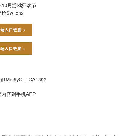
京东10月游戏狂欢节
抢Switch2
端入口链接 >
端入口链接 >
gj1Mm5yC！ CA1393
内容到手机APP