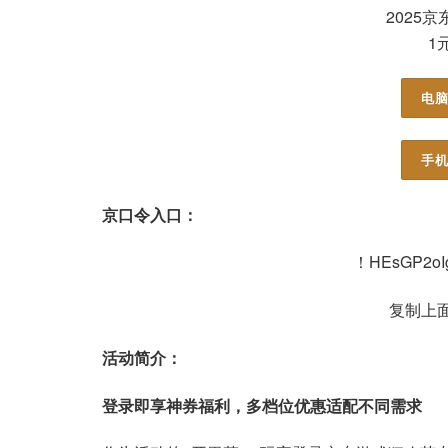
2025
1元
电脑
手机
京口令入口：
！HEsGP2oI
复制上面
活动简介：
登录即享神券福利，多档位优惠适配不同需求