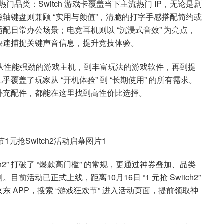
热门品类：Switch 游戏卡覆盖当下主流热门 IP，无论是剧
轴键盘则兼顾 “实用与颜值”，清脆的打字手感搭配简约或
配日常办公场景；电竞耳机则以 “沉浸式音效” 为亮点，
快速捕捉关键声音信息，提升竞技体验。
阵：从性能强劲的游戏主机，到丰富玩法的游戏软件，再到提
盖了玩家从 “开机体验” 到 “长期使用” 的所有需求。
补充配件，都能在这里找到高性价比选择。
tch2” 打破了 “爆款高门槛” 的常规，更通过神券叠加、品类
活动已正式上线，距离10月16日 “1 元抢 Switch2”
 APP，搜索 “游戏狂欢节” 进入活动页面，提前领取神