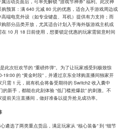
专属活动页面后，可率先解锁 “游戏节神券” 福利。此次神
算：满 640 元减 80 元的优惠，适合入手游戏周边或
为选购中高端电竞外设（如专业键盘、耳机）提供有力支持；而
针对全球购部分品类开放，尤其适合计划入手海外版游戏主机或
 10 月 18 日前使用，想要锁定优惠的玩家需留意时间
2” 无疑是此次狂欢节的 “重磅炸弹”。为了让玩家感受到极致惊
00-19:00 的 “黄金时段”，并通过京东全球购直播间独家开
需 1 元，就有机会将备受期待的 Switch2 收入囊中
的新手，都能在此刻体验 “低门槛抢爆款” 的刺激。不
的玩家提前关注直播间，做好准备以提升抢兑成功率。
阵
面还精心遴选了两类重点货品，满足玩家从 “核心装备” 到 “细节