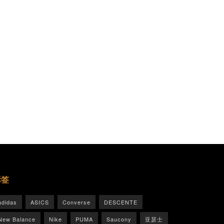
标签
adidas
ASICS
Converse
DESCENTE
New Balance
Nike
PUMA
Saucony
亚瑟士