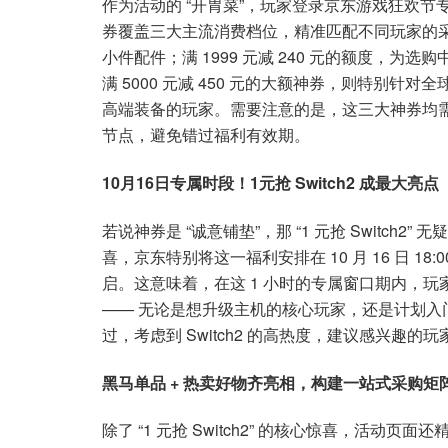
作为活动的 “开胃菜”，玩家登录京东游戏狂欢节
券覆盖三大主流消费档位，精准匹配不同玩家的采购预
小件配件；满 1999 元减 240 元的额度，
满 5000 元减 450 元的大额神券，则特别
高端装备的玩家。需要注意的是，这三大神券均需在
节点，避免错过福利有效期。
10月16日专属时段！1元抢 Switch2 成最大亮点
若说神券是 “诚意铺垫”，那 “1 元抢 Switch
喜，京东特别将这一福利安排在 10 月 16 日 18:
启。这意味着，在这 1 小时的专属窗口期内，玩家只
—— 无论是想升级主机的核心玩家，还是计划入门
过，考虑到 Switch2 的高热度，建议感兴趣
黑马单品 + 热卖好物齐亮相，构建一站式采购矩
除了 “1 元抢 Switch2” 的核心惊喜，活动页