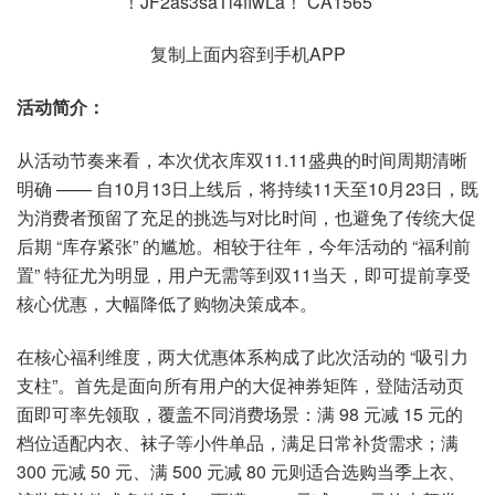
！JF2as3saTl4fiwLa！ CA1565
复制上面内容到手机APP
活动简介：
从活动节奏来看，本次优衣库双11.11盛典的时间周期清晰
明确 —— 自10月13日上线后，将持续11天至10月23日，既
为消费者预留了充足的挑选与对比时间，也避免了传统大促
后期 “库存紧张” 的尴尬。相较于往年，今年活动的 “福利前
置” 特征尤为明显，用户无需等到双11当天，即可提前享受
核心优惠，大幅降低了购物决策成本。
在核心福利维度，两大优惠体系构成了此次活动的 “吸引力
支柱”。首先是面向所有用户的大促神券矩阵，登陆活动页
面即可率先领取，覆盖不同消费场景：满 98 元减 15 元的
档位适配内衣、袜子等小件单品，满足日常补货需求；满
300 元减 50 元、满 500 元减 80 元则适合选购当季上衣、