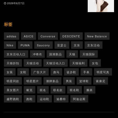
2026年8月7日
标签
adidas
ASICS
Converse
DESCENTE
New Balance
Nike
PUMA
Saucony
亚瑟士
京东
京东活动
京东活动入口
冲锋衣
国潮新品
天猫
天猫国际
天猫折扣
天猫活动
天猫活动入口
天猫福利
女包
女装
女鞋
广告大片
彪马
徒步鞋
手表
明星写真
明星同款
明星图片
潮牌新品
男装
篮球鞋
索康尼
美女图片
耐克
联名
联名款
联名鞋
腕表
越野跑鞋
跑鞋
运动鞋
迪桑特
阿迪达斯