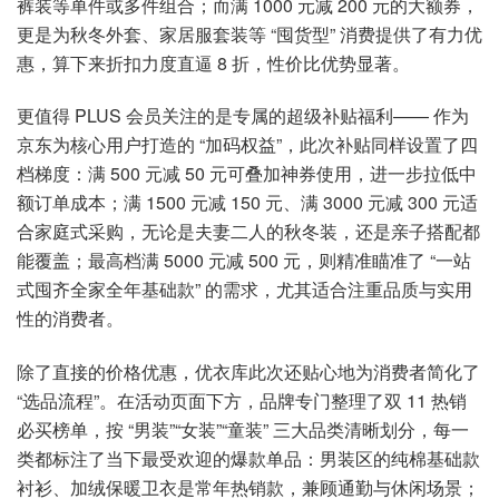
裤装等单件或多件组合；而满 1000 元减 200 元的大额券，
更是为秋冬外套、家居服套装等 “囤货型” 消费提供了有力优
惠，算下来折扣力度直逼 8 折，性价比优势显著。
更值得 PLUS 会员关注的是专属的超级补贴福利—— 作为
京东为核心用户打造的 “加码权益”，此次补贴同样设置了四
档梯度：满 500 元减 50 元可叠加神券使用，进一步拉低中
额订单成本；满 1500 元减 150 元、满 3000 元减 300 元适
合家庭式采购，无论是夫妻二人的秋冬装，还是亲子搭配都
能覆盖；最高档满 5000 元减 500 元，则精准瞄准了 “一站
式囤齐全家全年基础款” 的需求，尤其适合注重品质与实用
性的消费者。
除了直接的价格优惠，优衣库此次还贴心地为消费者简化了
“选品流程”。在活动页面下方，品牌专门整理了双 11 热销
必买榜单，按 “男装”“女装”“童装” 三大品类清晰划分，每一
类都标注了当下最受欢迎的爆款单品：男装区的纯棉基础款
衬衫、加绒保暖卫衣是常年热销款，兼顾通勤与休闲场景；