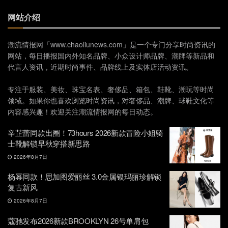
网站介绍
潮流情报网「www.chaoliunews.com」是一个专门分享时尚资讯的
网站，每日播报国内外知名品牌、小众设计师品牌、潮牌等新品和
代言人资讯，近期时尚事件、品牌线上及实体店活动资讯。
专注于服装、美妆、珠宝名表、奢侈品、箱包、鞋靴、潮玩等时尚
领域。如果你也喜欢浏览时尚资讯，对奢侈品、潮牌、球鞋文化等
内容感兴趣！欢迎关注潮流情报网的每日动态。
辛芷蕾同款出圈！73hours 2026新款冒险小姐骑
士靴解锁早秋穿搭新思路
2026年8月7日
杨幂同款！思加图爱丽丝 3.0金属银玛丽珍解锁
复古新风
2026年8月7日
蔻驰发布2026新款BROOKLYN 26号单肩包