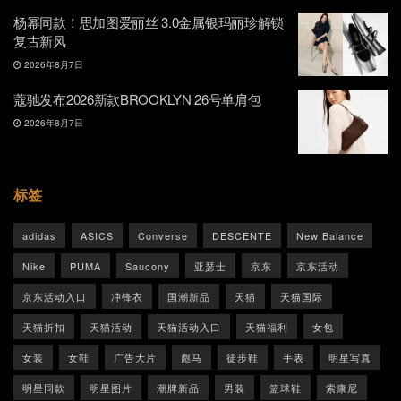
杨幂同款！思加图爱丽丝 3.0金属银玛丽珍解锁
复古新风
2026年8月7日
蔻驰发布2026新款BROOKLYN 26号单肩包
2026年8月7日
标签
adidas
ASICS
Converse
DESCENTE
New Balance
Nike
PUMA
Saucony
亚瑟士
京东
京东活动
京东活动入口
冲锋衣
国潮新品
天猫
天猫国际
天猫折扣
天猫活动
天猫活动入口
天猫福利
女包
女装
女鞋
广告大片
彪马
徒步鞋
手表
明星写真
明星同款
明星图片
潮牌新品
男装
篮球鞋
索康尼