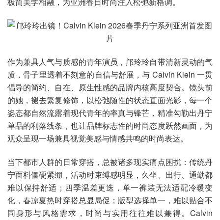
极简美学相融，为亚洲春日时尚注入松弛新格调。
作为兼具人气与质感的青年演员，邝玲玲自带清新灵动的气
质，骨子里透着不刻意的自信与舒展，与 Calvin Klein 一贯
倡导的简约、自在、原生性感的品牌内核高度契合。镜头前
的她，褪去繁复修饰，以松弛随性的状态直面光影，每一个
姿态都自然流露着现代青年的率真与锋芒，精准勾勒出丹宁
单品的利落线条，也让品牌标志性的时尚态度跃然画面，为
观众呈现一场兼具视觉美感与情感共鸣的时尚表达。
当下都市人群的日常穿搭，总被诸多现实痛点困扰：传统丹
宁面料僵硬紧绷，活动时束缚感明显，久坐、出行、通勤都
难以保持舒适；四季温差更迭，单一裤装无法适配冷暖变
化，春凉夏热时穿搭总显局促；版型选择单一，难以贴合不
同身形与风格需求，时尚与实用往往难以兼得。Calvin