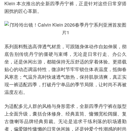
Klein 本次推出的全新四季丹宁裤，正是针对这些日常穿搭
困扰的匠心革新。
系列面料甄选高弹透气材质，可跟随身体动作自如伸展，彻
底告别传统丹宁的僵硬与束缚，无论是日常行走、办公久
坐，还是休闲出游，都能保持无压舒适的穿着体验。更搭载
贴心的动态调温特性，微凉时节牢牢锁住体表温度，抵御春
风寒意；气温升高时快速透气散热，保持肌肤清爽，真正实
现一裤适配四季，打破丹宁单品的季节局限，让时尚不再被
温度左右。
为适配多元人群的风格与身形需求，全新四季丹宁裤在版型
上全面升级，囊括合体修身、经典直筒、慵懒宽松阔腿、复
古微喇等品牌经典剪裁。无论是追求干练利落的职场通勤
者，偏爱随性慵懒的日常休闲族，还是钟爱个性潮感的时尚