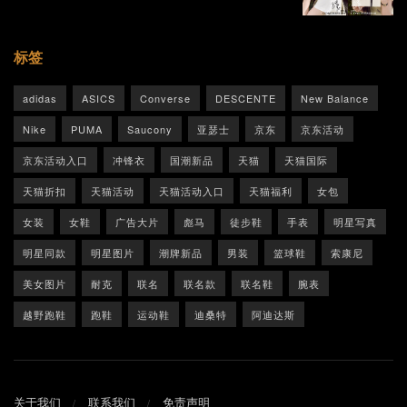
标签
adidas
ASICS
Converse
DESCENTE
New Balance
Nike
PUMA
Saucony
亚瑟士
京东
京东活动
京东活动入口
冲锋衣
国潮新品
天猫
天猫国际
天猫折扣
天猫活动
天猫活动入口
天猫福利
女包
女装
女鞋
广告大片
彪马
徒步鞋
手表
明星写真
明星同款
明星图片
潮牌新品
男装
篮球鞋
索康尼
美女图片
耐克
联名
联名款
联名鞋
腕表
越野跑鞋
跑鞋
运动鞋
迪桑特
阿迪达斯
关于我们
联系我们
免责声明