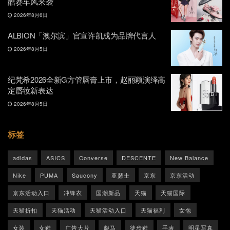
酷赛车风来袭
2026年8月6日
ALBION「澳尔滨」官宣许凯成为品牌代言人
2026年8月5日
纪梵希2026全新G方管唇膏上市，赵丽颖演绎高
定唇妆新表达
2026年8月5日
标签
adidas
ASICS
Converse
DESCENTE
New Balance
Nike
PUMA
Saucony
亚瑟士
京东
京东活动
京东活动入口
冲锋衣
国潮新品
天猫
天猫国际
天猫折扣
天猫活动
天猫活动入口
天猫福利
女包
女装
女鞋
广告大片
彪马
徒步鞋
手表
明星写真