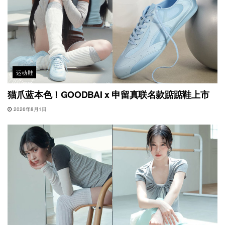
运动鞋
猫爪蓝本色！GOODBAI x 申留真联名款踮踮鞋上市
2026年8月1日