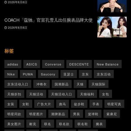
2026年8月8日
COACH「蔻驰」官宣孔雪儿出任腕表品牌大使
2026年8月8日
标签
adidas
ASICS
Converse
DESCENTE
New Balance
Nike
PUMA
Saucony
亚瑟士
京东
京东活动
京东活动入口
冲锋衣
国潮新品
天猫
天猫国际
天猫折扣
天猫活动
天猫活动入口
天猫福利
女包
女装
女鞋
广告大片
彪马
徒步鞋
手表
明星写真
明星同款
明星图片
潮牌新品
男装
篮球鞋
索康尼
美女图片
耐克
联名
联名款
联名鞋
腕表