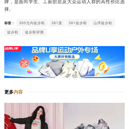
牌，是面向学生、工薪阶层及大众运动人群的高性价比选
择。
标签：
300元内徒步鞋
361度
361徒步鞋
山序徒步鞋
徒步鞋
徒步鞋评测
更多
内容