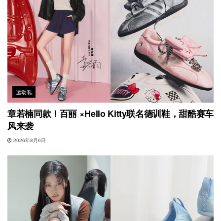
运动鞋
章若楠同款！百丽 ×Hello Kitty联名德训鞋，甜酷赛车
风来袭
2026年8月6日