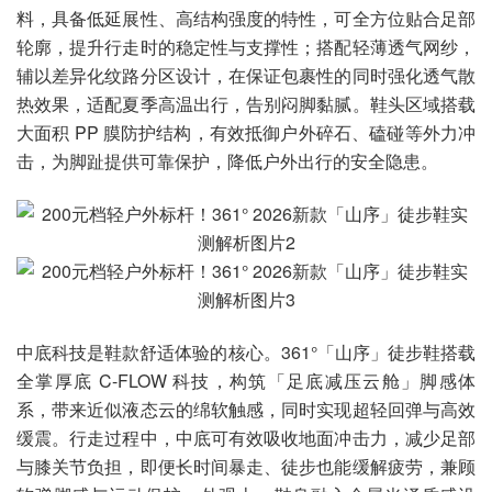
料，具备低延展性、高结构强度的特性，可全方位贴合足部
轮廓，提升行走时的稳定性与支撑性；搭配轻薄透气网纱，
辅以差异化纹路分区设计，在保证包裹性的同时强化透气散
热效果，适配夏季高温出行，告别闷脚黏腻。鞋头区域搭载
大面积 PP 膜防护结构，有效抵御户外碎石、磕碰等外力冲
击，为脚趾提供可靠保护，降低户外出行的安全隐患。
中底科技是鞋款舒适体验的核心。361°「山序」徒步鞋搭载
全掌厚底 C-FLOW 科技，构筑「足底减压云舱」脚感体
系，带来近似液态云的绵软触感，同时实现超轻回弹与高效
缓震。行走过程中，中底可有效吸收地面冲击力，减少足部
与膝关节负担，即便长时间暴走、徒步也能缓解疲劳，兼顾