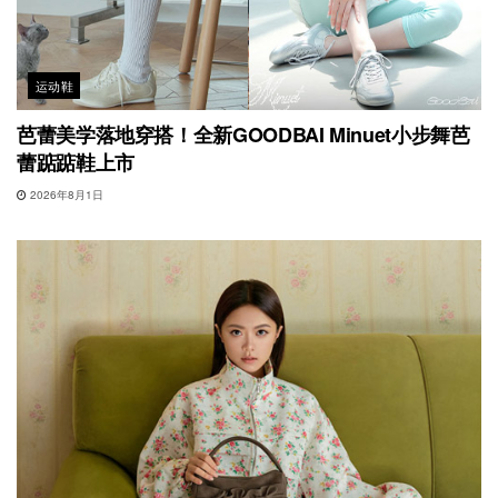
运动鞋
芭蕾美学落地穿搭！全新GOODBAI Minuet小步舞芭
蕾踮踮鞋上市
2026年8月1日