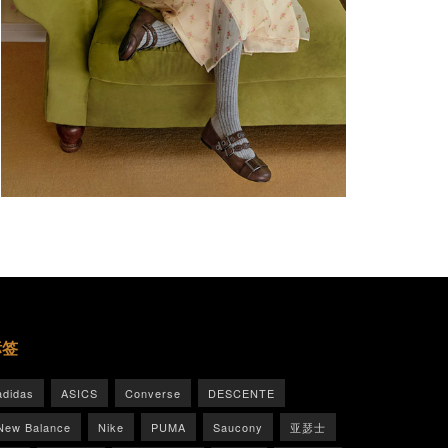
标签
adidas
ASICS
Converse
DESCENTE
New Balance
Nike
PUMA
Saucony
亚瑟士