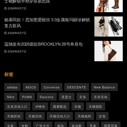
士靴解锁早秋穿搭新思路
2026年8月7日
杨幂同款！思加图爱丽丝 3.0金属银玛丽珍解锁
复古新风
2026年8月7日
蔻驰发布2026新款BROOKLYN 26号单肩包
2026年8月7日
标签
adidas
ASICS
Converse
DESCENTE
New Balance
Nike
PUMA
Saucony
亚瑟士
京东
京东活动
京东活动入口
冲锋衣
国潮新品
天猫
天猫国际
天猫折扣
天猫活动
天猫活动入口
天猫福利
女包
女装
女鞋
广告大片
彪马
徒步鞋
手表
明星写真