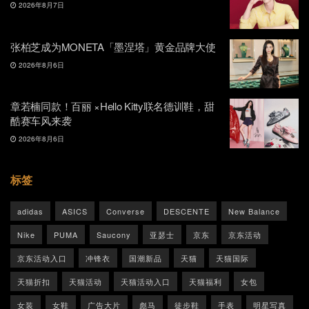
2026年8月7日
张柏芝成为MONETA「墨涅塔」黄金品牌大使
2026年8月6日
章若楠同款！百丽 ×Hello Kitty联名德训鞋，甜
酷赛车风来袭
2026年8月6日
标签
adidas
ASICS
Converse
DESCENTE
New Balance
Nike
PUMA
Saucony
亚瑟士
京东
京东活动
京东活动入口
冲锋衣
国潮新品
天猫
天猫国际
天猫折扣
天猫活动
天猫活动入口
天猫福利
女包
女装
女鞋
广告大片
彪马
徒步鞋
手表
明星写真