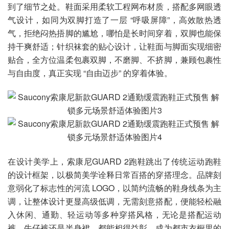
到了细节之处。鞋面采用柔软工程网布材质，搭配多网眼透
气设计，如同为双脚打造了一层 “呼吸屏障”，高效散热透
气，拒绝闷热捂脚的尴尬，哪怕是长时间穿着，双脚也能保
持干爽舒适；针织袜套的贴心设计，让鞋面与脚面实现细密
贴合，全方位温柔包裹双脚，不磨脚、不挤脚，兼顾包裹性
与自由度，真正实现 “自由迈步” 的穿着体验。
在设计美学上，索康尼GUARD 2跑鞋跳出了传统运动跑鞋
的设计框架，以极简美学诠释日常百搭的穿搭理念。品牌刻
意弱化了标志性的河流 LOGO，以简约流畅的鞋身线条为主
调，让整体设计更显高级低调，无需刻意搭配，便能轻松融
入休闲、通勤、轻运动等多种穿搭风格，无论是搭配运动
裤、牛仔裤还是半身裙，都能相得益彰，成为都市衣橱里的