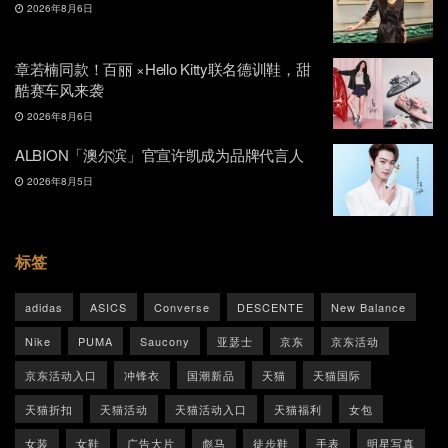
2026年8月6日
章若楠同款！百丽 ×Hello Kitty联名德训鞋，甜
酷赛车风来袭
2026年8月6日
ALBION「澳尔滨」官宣许凯成为品牌代言人
2026年8月5日
标签
adidas
ASICS
Converse
DESCENTE
New Balance
Nike
PUMA
Saucony
亚瑟士
京东
京东活动
京东活动入口
冲锋衣
国潮新品
天猫
天猫国际
天猫折扣
天猫活动
天猫活动入口
天猫福利
女包
女装
女鞋
广告大片
彪马
徒步鞋
手表
明星写真