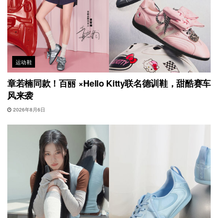
运动鞋
章若楠同款！百丽 ×Hello Kitty联名德训鞋，甜酷赛车
风来袭
2026年8月6日