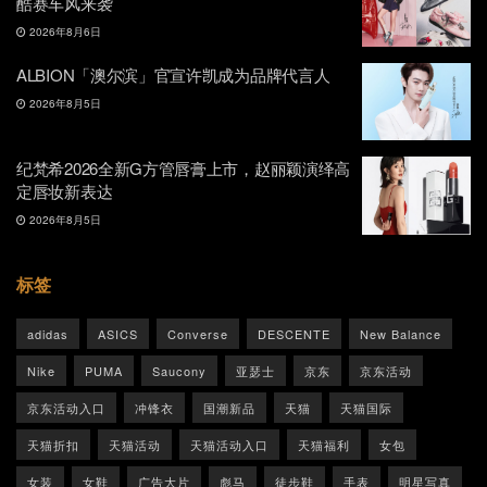
酷赛车风来袭
2026年8月6日
ALBION「澳尔滨」官宣许凯成为品牌代言人
2026年8月5日
纪梵希2026全新G方管唇膏上市，赵丽颖演绎高
定唇妆新表达
2026年8月5日
标签
adidas
ASICS
Converse
DESCENTE
New Balance
Nike
PUMA
Saucony
亚瑟士
京东
京东活动
京东活动入口
冲锋衣
国潮新品
天猫
天猫国际
天猫折扣
天猫活动
天猫活动入口
天猫福利
女包
女装
女鞋
广告大片
彪马
徒步鞋
手表
明星写真